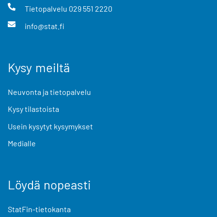
Tietopalvelu
029 551 2220
info@stat.fi
Kysy meiltä
Neuvonta ja tietopalvelu
Kysy tilastoista
Usein kysytyt kysymykset
Medialle
Löydä nopeasti
StatFin-tietokanta