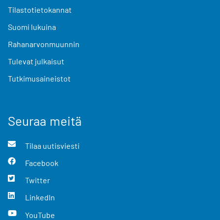
Tilastotietokannat
Suomi lukuina
Rahanarvonmuunnin
Tulevat julkaisut
Tutkimusaineistot
Seuraa meitä
Tilaa uutisviesti
Facebook
Twitter
LinkedIn
YouTube