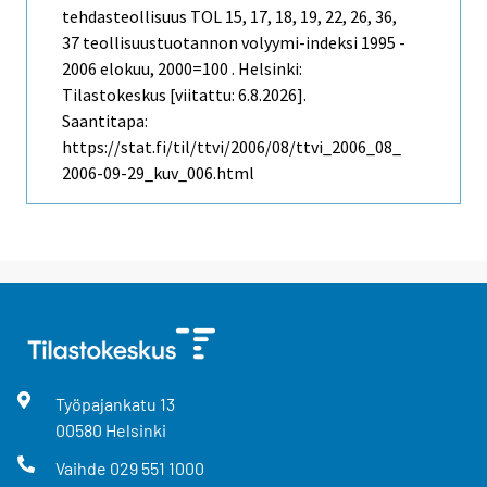
tehdasteollisuus TOL 15, 17, 18, 19, 22, 26, 36,
37 teollisuustuotannon volyymi-indeksi 1995 -
2006 elokuu, 2000=100 . Helsinki:
Tilastokeskus [viitattu: 6.8.2026].
Saantitapa:
https://stat.fi/til/ttvi/2006/08/ttvi_2006_08_
2006-09-29_kuv_006.html
Työpajankatu
13
00580
Helsinki
Vaihde
029 551 1000