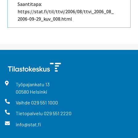
Saantitapa:
https://stat.fi/til/ttvi/2006/08/ttvi_2006_08_
2006-09-29_kuv_008.html
Työpajankatu
13
00580
Helsinki
Vaihde
029 551 1000
Tietopalvelu
029 551 2220
info@stat.fi