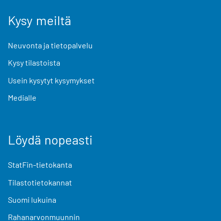
Kysy meiltä
Neuvonta ja tietopalvelu
Kysy tilastoista
Usein kysytyt kysymykset
Medialle
Löydä nopeasti
StatFin-tietokanta
Tilastotietokannat
Suomi lukuina
Rahanarvonmuunnin