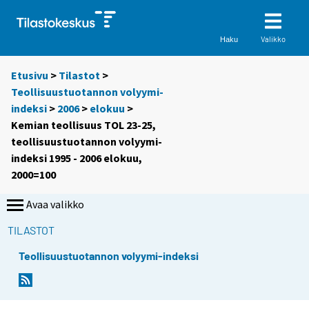
Valikko
Haku
Etusivu
>
Tilastot
>
Teollisuustuotannon volyymi-
indeksi
>
2006
>
elokuu
>
Kemian teollisuus TOL 23-25,
teollisuustuotannon volyymi-
indeksi 1995 - 2006 elokuu,
2000=100
Avaa valikko
TILASTOT
Teollisuustuotannon volyymi-indeksi