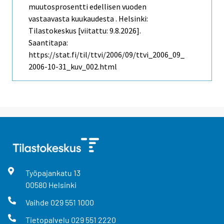
muutosprosentti edellisen vuoden
vastaavasta kuukaudesta . Helsinki:
Tilastokeskus [viitattu: 9.8.2026].
Saantitapa:
https://stat.fi/til/ttvi/2006/09/ttvi_2006_09_
2006-10-31_kuv_002.html
Työpajankatu
13
00580
Helsinki
Vaihde
029 551 1000
Tietopalvelu
029 551 2220