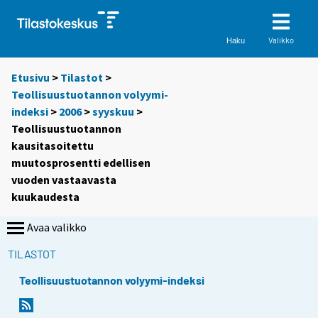
Valikko
Haku
Etusivu
>
Tilastot
>
Teollisuustuotannon volyymi-
indeksi
>
2006
>
syyskuu
>
Teollisuustuotannon
kausitasoitettu
muutosprosentti edellisen
vuoden vastaavasta
kuukaudesta
Avaa valikko
TILASTOT
Teollisuustuotannon volyymi-indeksi