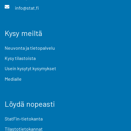
info@stat.fi
Kysy meiltä
Neuvonta ja tietopalvelu
Kysy tilastoista
Usein kysytyt kysymykset
Medialle
Löydä nopeasti
StatFin-tietokanta
Tilastotietokannat