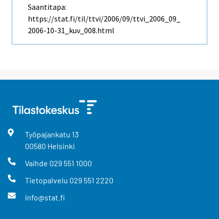
Saantitapa:
https://stat.fi/til/ttvi/2006/09/ttvi_2006_09_
2006-10-31_kuv_008.html
Työpajankatu
13
00580
Helsinki
Vaihde
029 551 1000
Tietopalvelu
029 551 2220
info@stat.fi