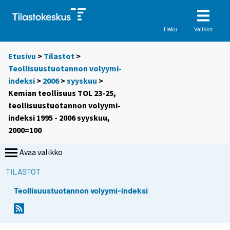
Valikko
Haku
Etusivu
>
Tilastot
>
Teollisuustuotannon volyymi-
indeksi
>
2006
>
syyskuu
>
Kemian teollisuus TOL 23-25,
teollisuustuotannon volyymi-
indeksi 1995 - 2006 syyskuu,
2000=100
Avaa valikko
TILASTOT
Teollisuustuotannon volyymi-indeksi