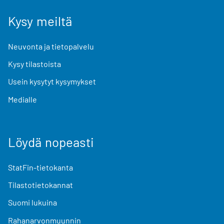
Kysy meiltä
Neuvonta ja tietopalvelu
Kysy tilastoista
Usein kysytyt kysymykset
Medialle
Löydä nopeasti
StatFin-tietokanta
Tilastotietokannat
Suomi lukuina
Rahanarvonmuunnin