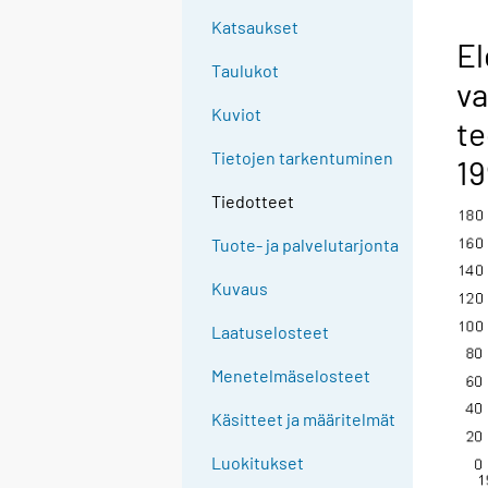
Katsaukset
El
Taulukot
va
Kuviot
te
Tietojen tarkentuminen
19
Tiedotteet
Tuote- ja palvelutarjonta
Kuvaus
Laatuselosteet
Menetelmäselosteet
Käsitteet ja määritelmät
Luokitukset