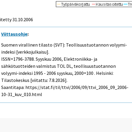
itetty
31.10.2006
Viittausohje
:
Suomen virallinen tilasto (SVT): Teollisuustuotannon volyymi-
indeksi [verkkojulkaisu].
ISSN=1796-3788.
Syyskuu
2006, Elektroniikka- ja
sähkötuotteiden valmistus TOL DL, teollisuustuotannon
volyymi-indeksi 1995 - 2006 syyskuu, 2000=100 . Helsinki:
Tilastokeskus [viitattu: 7.8.2026].
Saantitapa: https://stat.fi/til/ttvi/2006/09/ttvi_2006_09_2006-
10-31_kuv_010.html