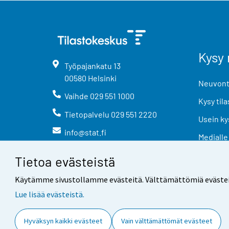
Kysy 
Työpajankatu
13
00580
Helsinki
Neuvonta
Vaihde
029 551 1000
Kysy tila
Tietopalvelu
029 551 2220
Usein ky
info@stat.fi
Medialle
Tietoa evästeistä
Käytämme sivustollamme evästeitä. Välttämättömiä evästeitä t
Lue lisää evästeistä.
Yhteystiedot
Palaute
Hyväksyn kaikki evästeet
Vain välttämättömät evästeet