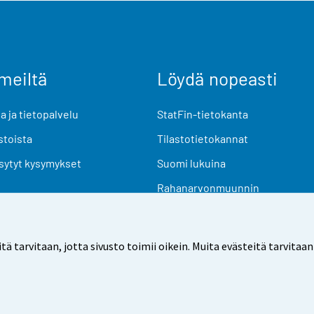
meiltä
Löydä nopeasti
 ja tietopalvelu
StatFin-tietokanta
stoista
Tilastotietokannat
sytyt kysymykset
Suomi lukuina
Rahanarvonmuunnin
Tulevat julkaisut
Tutkimusaineistot
arvitaan, jotta sivusto toimii oikein. Muita evästeitä tarvitaan
Käyttöehdot
Tietosuoja
Saavutettavuus
Tietoa sivu