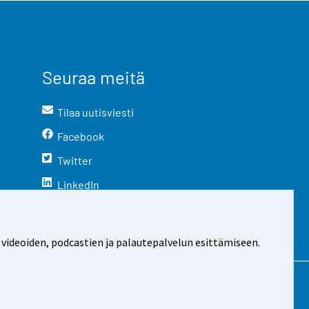
Seuraa meitä
Tilaa uutisviesti
Facebook
Twitter
LinkedIn
YouTube
Instagram
 videoiden, podcastien ja palautepalvelun esittämiseen.
stosta
Evästeasetukset