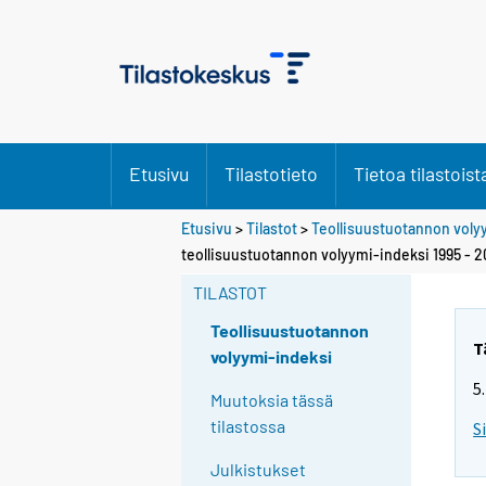
Etusivu
Tilastotieto
Tietoa tilastoist
Etusivu
>
Tilastot
>
Teollisuustuotannon voly
teollisuustuotannon volyymi-indeksi 1995 - 
TILASTOT
Teollisuustuotannon
T
volyymi-indeksi
5
Muutoksia tässä
tilastossa
S
Julkistukset