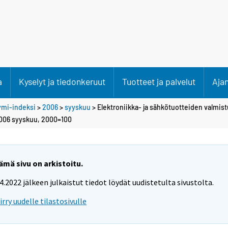
a
Kyselyt ja tiedonkeruut
Tuotteet ja palvelut
Aja
ymi-indeksi
>
2006
>
syyskuu
> Elektroniikka- ja sähkötuotteiden valmis
2006 syyskuu, 2000=100
ämä sivu on arkistoitu.
.4.2022 jälkeen julkaistut tiedot löydät uudistetulta sivustolta.
iirry uudelle tilastosivulle