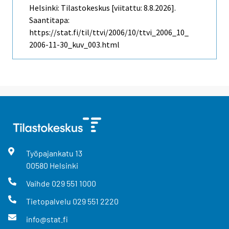
Helsinki: Tilastokeskus [viitattu: 8.8.2026].
Saantitapa:
https://stat.fi/til/ttvi/2006/10/ttvi_2006_10_
2006-11-30_kuv_003.html
Työpajankatu
13
00580
Helsinki
Vaihde
029 551 1000
Tietopalvelu
029 551 2220
info@stat.fi