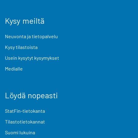
Kysy meiltä
Neuvonta ja tietopalvelu
Kysy tilastoista
Usein kysytyt kysymykset
Medialle
Löydä nopeasti
StatFin-tietokanta
Tilastotietokannat
Suomi lukuina