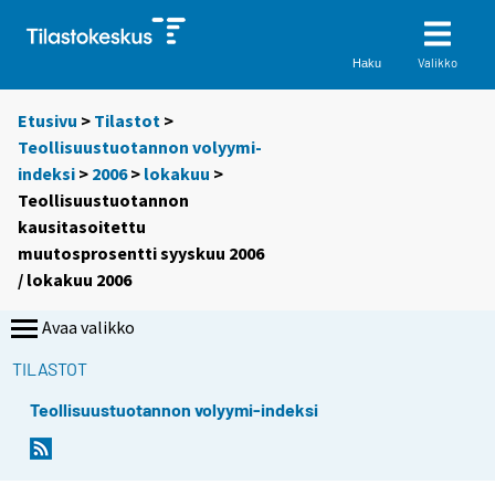
Valikko
Haku
Etusivu
>
Tilastot
>
Teollisuustuotannon volyymi-
indeksi
>
2006
>
lokakuu
>
Teollisuustuotannon
kausitasoitettu
muutosprosentti syyskuu 2006
/ lokakuu 2006
Avaa valikko
TILASTOT
Teollisuustuotannon volyymi-indeksi