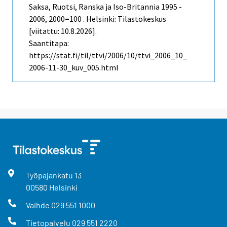
Saksa, Ruotsi, Ranska ja Iso-Britannia 1995 -
2006, 2000=100 . Helsinki: Tilastokeskus
[viitattu: 10.8.2026].
Saantitapa:
https://stat.fi/til/ttvi/2006/10/ttvi_2006_10_
2006-11-30_kuv_005.html
Työpajankatu
13
00580
Helsinki
Vaihde
029 551 1000
Tietopalvelu
029 551 2220