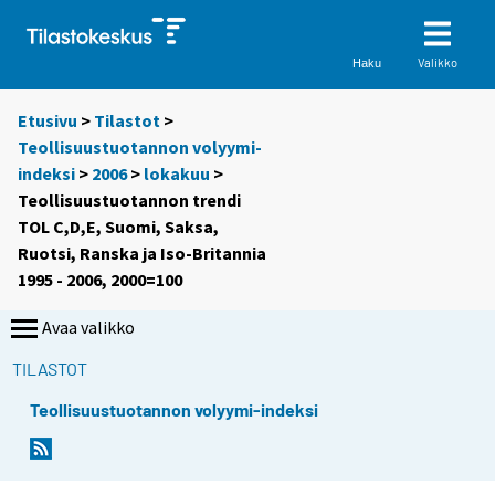
Valikko
Haku
Etusivu
>
Tilastot
>
Teollisuustuotannon volyymi-
indeksi
>
2006
>
lokakuu
>
Teollisuustuotannon trendi
TOL C,D,E, Suomi, Saksa,
Ruotsi, Ranska ja Iso-Britannia
1995 - 2006, 2000=100
Avaa valikko
TILASTOT
Teollisuustuotannon volyymi-indeksi