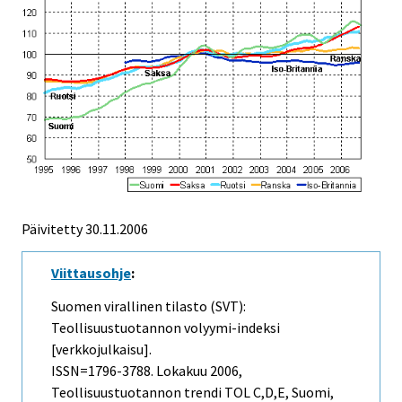
Päivitetty
30.11.2006
Viittausohje
:
Suomen virallinen tilasto (SVT):
Teollisuustuotannon volyymi-indeksi
[verkkojulkaisu].
ISSN=1796-3788.
Lokakuu
2006,
Teollisuustuotannon trendi TOL C,D,E, Suomi,