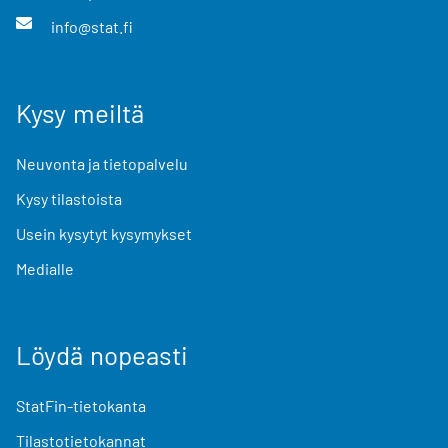
info@stat.fi
Kysy meiltä
Neuvonta ja tietopalvelu
Kysy tilastoista
Usein kysytyt kysymykset
Medialle
Löydä nopeasti
StatFin-tietokanta
Tilastotietokannat