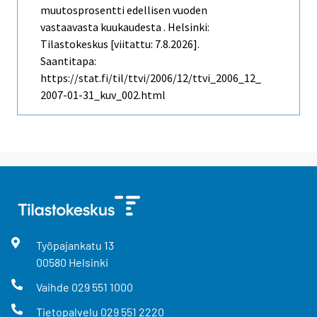
muutosprosentti edellisen vuoden
vastaavasta kuukaudesta . Helsinki:
Tilastokeskus [viitattu: 7.8.2026].
Saantitapa:
https://stat.fi/til/ttvi/2006/12/ttvi_2006_12_
2007-01-31_kuv_002.html
Työpajankatu
13
00580
Helsinki
Vaihde
029 551 1000
Tietopalvelu
029 551 2220