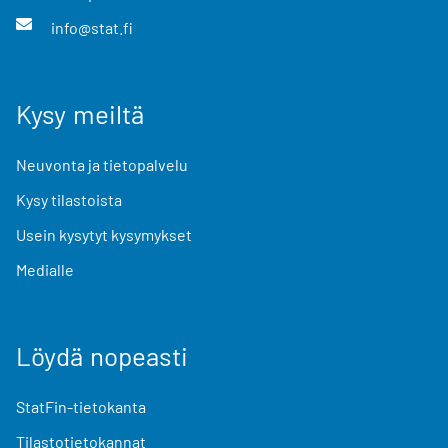
info@stat.fi
Kysy meiltä
Neuvonta ja tietopalvelu
Kysy tilastoista
Usein kysytyt kysymykset
Medialle
Löydä nopeasti
StatFin-tietokanta
Tilastotietokannat