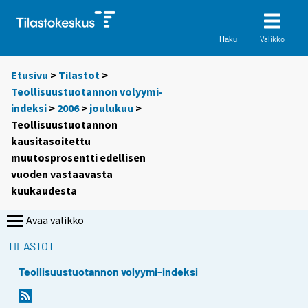
Valikko
Haku
Etusivu
>
Tilastot
>
Teollisuustuotannon volyymi-
indeksi
>
2006
>
joulukuu
>
Teollisuustuotannon
kausitasoitettu
muutosprosentti edellisen
vuoden vastaavasta
kuukaudesta
Avaa valikko
TILASTOT
Teollisuustuotannon volyymi-indeksi