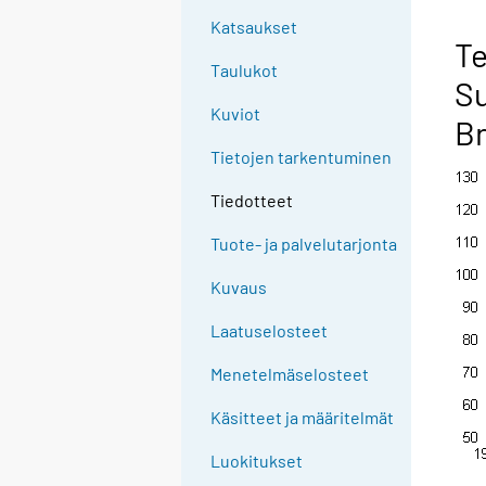
Katsaukset
Te
Taulukot
Su
Kuviot
Br
Tietojen tarkentuminen
Tiedotteet
Tuote- ja palvelutarjonta
Kuvaus
Laatuselosteet
Menetelmäselosteet
Käsitteet ja määritelmät
Luokitukset