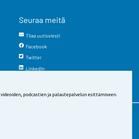
Seuraa meitä
Tilaa uutisviesti
Facebook
Twitter
LinkedIn
YouTube
Instagram
 videoiden, podcastien ja palautepalvelun esittämiseen.
stosta
Evästeasetukset