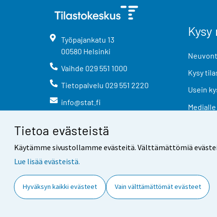
Kysy 
Työpajankatu
13
00580
Helsinki
Neuvonta
Vaihde
029 551 1000
Kysy tila
Tietopalvelu
029 551 2220
Usein ky
info@stat.fi
Medialle
Tietoa evästeistä
Käytämme sivustollamme evästeitä. Välttämättömiä evästeitä t
Lue lisää evästeistä.
Yhteystiedot
Palaute
Hyväksyn kaikki evästeet
Vain välttämättömät evästeet