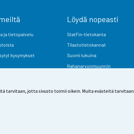
meiltä
Löydä nopeasti
 ja tietopalvelu
StatFin-tietokanta
stoista
Tilastotietokannat
sytyt kysymykset
Suomi lukuina
Rahanarvonmuunnin
Tulevat julkaisut
Tutkimusaineistot
arvitaan, jotta sivusto toimii oikein. Muita evästeitä tarvitaan
Käyttöehdot
Tietosuoja
Saavutettavuus
Tietoa sivu