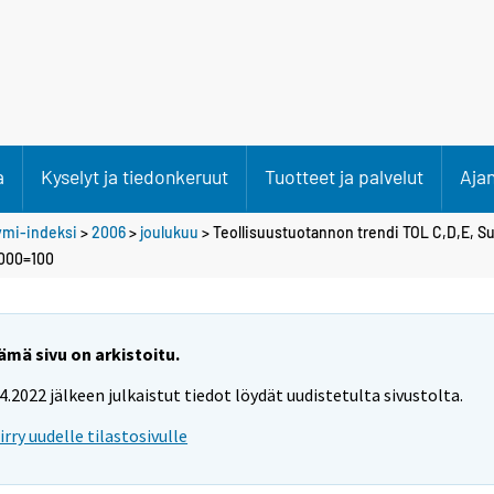
a
Kyselyt ja tiedonkeruut
Tuotteet ja palvelut
Aja
ymi-indeksi
>
2006
>
joulukuu
> Teollisuustuotannon trendi TOL C,D,E, S
2000=100
ämä sivu on arkistoitu.
.4.2022 jälkeen julkaistut tiedot löydät uudistetulta sivustolta.
iirry uudelle tilastosivulle