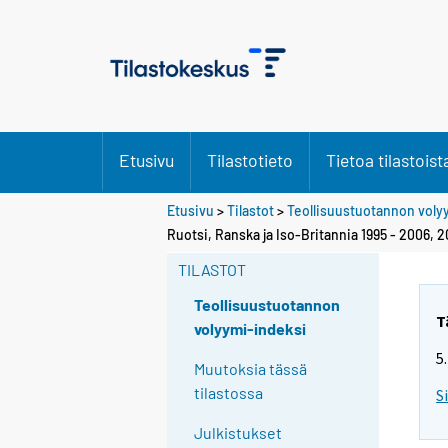
Etusivu
Tilastotieto
Tietoa tilastoist
Etusivu
>
Tilastot
>
Teollisuustuotannon voly
Ruotsi, Ranska ja Iso-Britannia 1995 - 2006, 
TILASTOT
Teollisuustuotannon
T
volyymi-indeksi
5
Muutoksia tässä
tilastossa
S
Julkistukset