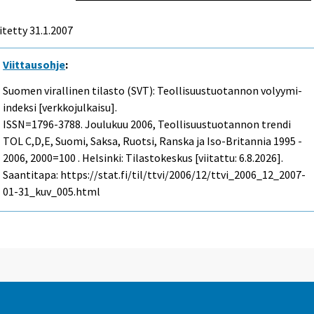
itetty
31.1.2007
Viittausohje
:
Suomen virallinen tilasto (SVT): Teollisuustuotannon volyymi-
indeksi [verkkojulkaisu].
ISSN=1796-3788.
Joulukuu
2006, Teollisuustuotannon trendi
TOL C,D,E, Suomi, Saksa, Ruotsi, Ranska ja Iso-Britannia 1995 -
2006, 2000=100 . Helsinki: Tilastokeskus [viitattu: 6.8.2026].
Saantitapa: https://stat.fi/til/ttvi/2006/12/ttvi_2006_12_2007-
01-31_kuv_005.html