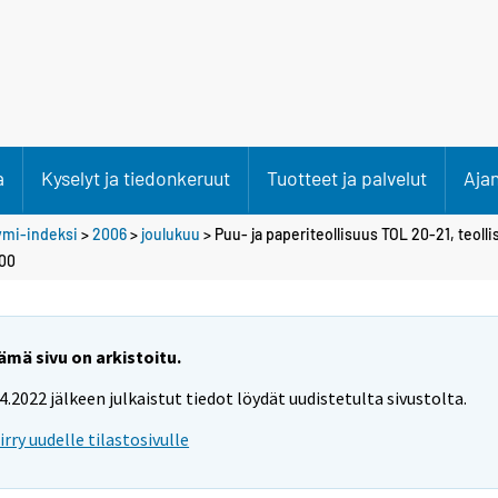
a
Kyselyt ja tiedonkeruut
Tuotteet ja palvelut
Aja
ymi-indeksi
>
2006
>
joulukuu
> Puu- ja paperiteollisuus TOL 20-21, teol
100
ämä sivu on arkistoitu.
.4.2022 jälkeen julkaistut tiedot löydät uudistetulta sivustolta.
iirry uudelle tilastosivulle