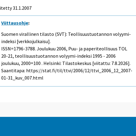
itetty
31.1.2007
Viittausohje
:
Suomen virallinen tilasto (SVT): Teollisuustuotannon volyymi-
indeksi [verkkojulkaisu].
ISSN=1796-3788.
Joulukuu
2006, Puu- ja paperiteollisuus TOL
20-21, teollisuustuotannon volyymi-indeksi 1995 - 2006
joulukuu, 2000=100 . Helsinki: Tilastokeskus [viitattu: 7.8.2026].
Saantitapa: https://stat.fi/til/ttvi/2006/12/ttvi_2006_12_2007-
01-31_kuv_007.html