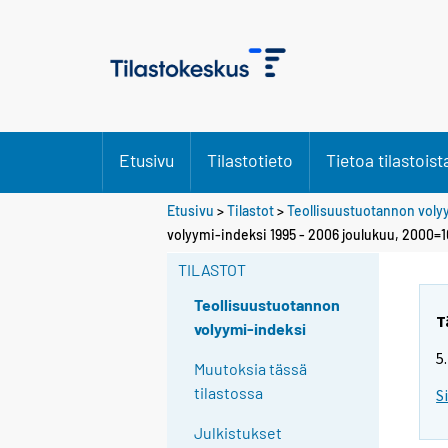
Etusivu
Tilastotieto
Tietoa tilastoist
Etusivu
>
Tilastot
>
Teollisuustuotannon voly
volyymi-indeksi 1995 - 2006 joulukuu, 2000=
TILASTOT
Teollisuustuotannon
T
volyymi-indeksi
5
Muutoksia tässä
tilastossa
S
Julkistukset