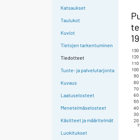
Katsaukset
Pu
Taulukot
te
Kuviot
19
Tietojen tarkentuminen
Tiedotteet
Tuote- ja palvelutarjonta
Kuvaus
Laatuselosteet
Menetelmäselosteet
Käsitteet ja määritelmät
Luokitukset