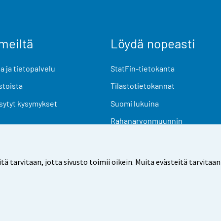
meiltä
Löydä nopeasti
 ja tietopalvelu
StatFin-tietokanta
stoista
Tilastotietokannat
sytyt kysymykset
Suomi lukuina
Rahanarvonmuunnin
Tulevat julkaisut
Tutkimusaineistot
arvitaan, jotta sivusto toimii oikein. Muita evästeitä tarvitaan
Käyttöehdot
Tietosuoja
Saavutettavuus
Tietoa sivu