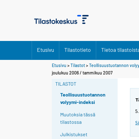
Etusivu
Tilastotieto
Tietoa tilastoist
Etusivu
>
Tilastot
>
Teollisuustuotannon voly
joulukuu 2006 / tammikuu 2007
TILASTOT
Teollisuustuotannon
T
volyymi-indeksi
5
Muutoksia tässä
tilastossa
S
Julkistukset