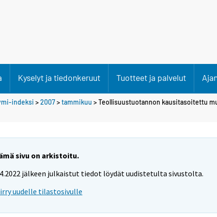
a
Kyselyt ja tiedonkeruut
Tuotteet ja palvelut
Aja
ymi-indeksi
>
2007
>
tammikuu
> Teollisuustuotannon kausitasoitettu m
ämä sivu on arkistoitu.
.4.2022 jälkeen julkaistut tiedot löydät uudistetulta sivustolta.
iirry uudelle tilastosivulle