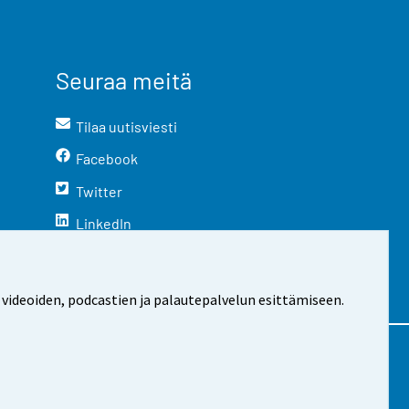
Seuraa meitä
Tilaa uutisviesti
Facebook
Twitter
LinkedIn
YouTube
Instagram
 videoiden, podcastien ja palautepalvelun esittämiseen.
stosta
Evästeasetukset