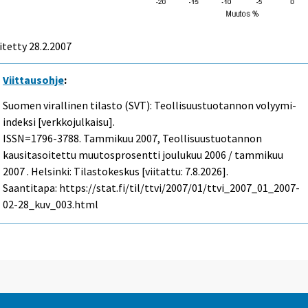
itetty
28.2.2007
Viittausohje
:
Suomen virallinen tilasto (SVT): Teollisuustuotannon volyymi-
indeksi [verkkojulkaisu].
ISSN=1796-3788.
Tammikuu
2007, Teollisuustuotannon
kausitasoitettu muutosprosentti joulukuu 2006 / tammikuu
2007 . Helsinki: Tilastokeskus [viitattu: 7.8.2026].
Saantitapa: https://stat.fi/til/ttvi/2007/01/ttvi_2007_01_2007-
02-28_kuv_003.html