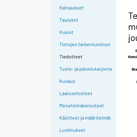
Katsaukset
Te
Taulukot
m
Kuviot
jo
Tietojen tarkentuminen
Tiedotteet
Tuote- ja palvelutarjonta
Kuvaus
Laatuselosteet
Menetelmäselosteet
Käsitteet ja määritelmät
Luokitukset