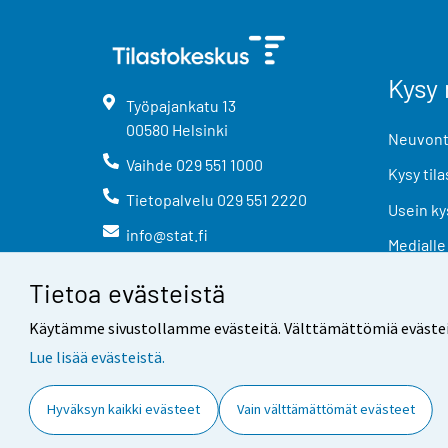
Kysy 
Työpajankatu
13
00580
Helsinki
Neuvonta
Vaihde
029 551 1000
Kysy tila
Tietopalvelu
029 551 2220
Usein ky
info@stat.fi
Medialle
Tietoa evästeistä
Käytämme sivustollamme evästeitä. Välttämättömiä evästeitä t
Lue lisää evästeistä.
Yhteystiedot
Palaute
Hyväksyn kaikki evästeet
Vain välttämättömät evästeet