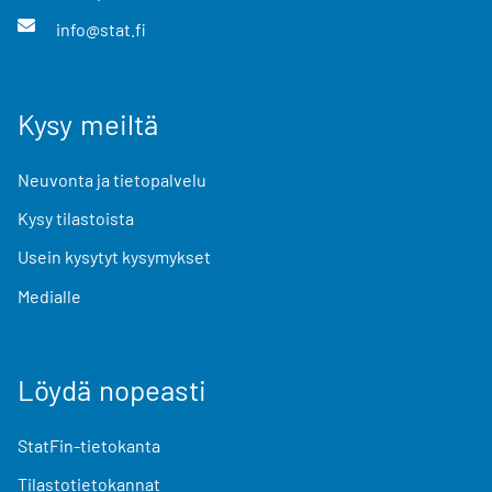
info@stat.fi
Kysy meiltä
Neuvonta ja tietopalvelu
Kysy tilastoista
Usein kysytyt kysymykset
Medialle
Löydä nopeasti
StatFin-tietokanta
Tilastotietokannat