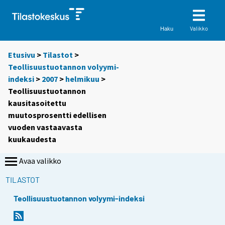
Valikko
Haku
Etusivu
>
Tilastot
>
Teollisuustuotannon volyymi-
indeksi
>
2007
>
helmikuu
>
Teollisuustuotannon
kausitasoitettu
muutosprosentti edellisen
vuoden vastaavasta
kuukaudesta
Avaa valikko
TILASTOT
Teollisuustuotannon volyymi-indeksi