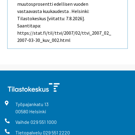
muutosprosentti edellisen vuoden
vastaavasta kuukaudesta . Helsinki:
Tilastokeskus [viitattu: 7.8.2026].
Saantitapa:
https://stat.fi/til/ttvi/2007/02/ttvi_2007_02_
2007-03-30_kuv_002.html
Työpajankatu
13
00580
Helsinki
Vaihde
029 551 1000
Tietopalvelu
029 551 2220