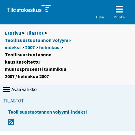
Valikko
Haku
Etusivu
>
Tilastot
>
Teollisuustuotannon volyymi-
indeksi
>
2007
>
helmikuu
>
Teollisuustuotannon
kausitasoitettu
muutosprosentti tammikuu
2007 / helmikuu 2007
Avaa valikko
TILASTOT
Teollisuustuotannon volyymi-indeksi