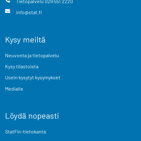
Tietopalvelu
029 551 2220
info@stat.fi
Kysy meiltä
Neuvonta ja tietopalvelu
Kysy tilastoista
Usein kysytyt kysymykset
Medialle
Löydä nopeasti
StatFin-tietokanta