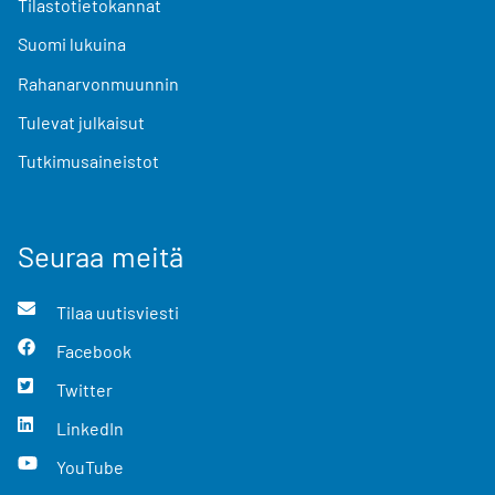
Tilastotietokannat
Suomi lukuina
Rahanarvonmuunnin
Tulevat julkaisut
Tutkimusaineistot
Seuraa meitä
Tilaa uutisviesti
Facebook
Twitter
LinkedIn
YouTube