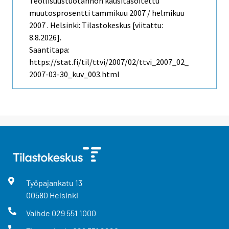
Teollisuustuotannon kausitasoitettu
muutosprosentti tammikuu 2007 / helmikuu
2007 . Helsinki: Tilastokeskus [viitattu:
8.8.2026].
Saantitapa:
https://stat.fi/til/ttvi/2007/02/ttvi_2007_02_
2007-03-30_kuv_003.html
Työpajankatu
13
00580
Helsinki
Vaihde
029 551 1000