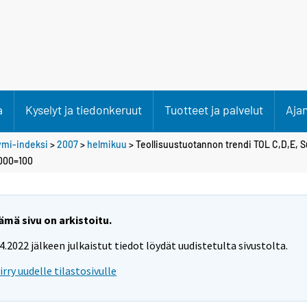
a
Kyselyt ja tiedonkeruut
Tuotteet ja palvelut
Aja
ymi-indeksi
>
2007
>
helmikuu
> Teollisuustuotannon trendi TOL C,D,E, 
2000=100
ämä sivu on arkistoitu.
.4.2022 jälkeen julkaistut tiedot löydät uudistetulta sivustolta.
iirry uudelle tilastosivulle