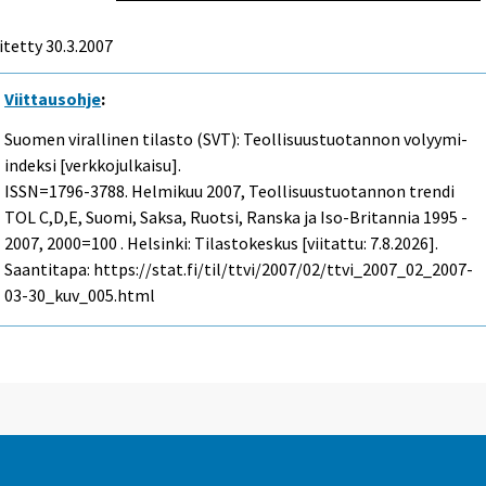
itetty
30.3.2007
Viittausohje
:
Suomen virallinen tilasto (SVT): Teollisuustuotannon volyymi-
indeksi [verkkojulkaisu].
ISSN=1796-3788.
Helmikuu
2007, Teollisuustuotannon trendi
TOL C,D,E, Suomi, Saksa, Ruotsi, Ranska ja Iso-Britannia 1995 -
2007, 2000=100 . Helsinki: Tilastokeskus [viitattu: 7.8.2026].
Saantitapa: https://stat.fi/til/ttvi/2007/02/ttvi_2007_02_2007-
03-30_kuv_005.html