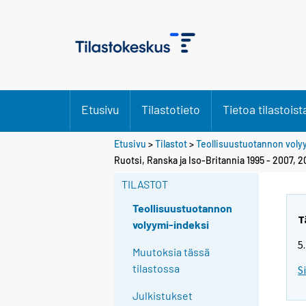
Etusivu
Tilastotieto
Tietoa tilastoist
Etusivu
>
Tilastot
>
Teollisuustuotannon voly
Ruotsi, Ranska ja Iso-Britannia 1995 - 2007, 
TILASTOT
Teollisuustuotannon
T
volyymi-indeksi
5
Muutoksia tässä
tilastossa
S
Julkistukset