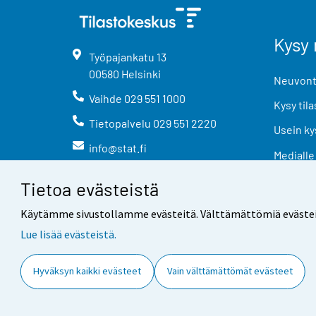
Kysy 
Työpajankatu
13
00580
Helsinki
Neuvonta
Vaihde
029 551 1000
Kysy tila
Tietopalvelu
029 551 2220
Usein ky
info@stat.fi
Medialle
Tietoa evästeistä
Käytämme sivustollamme evästeitä. Välttämättömiä evästeitä t
Lue lisää evästeistä.
Yhteystiedot
Palaute
Hyväksyn kaikki evästeet
Vain välttämättömät evästeet