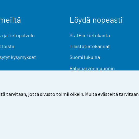
meiltä
Löydä nopeasti
 ja tietopalvelu
StatFin-tietokanta
stoista
Tilastotietokannat
sytyt kysymykset
Suomi lukuina
Rahanarvonmuunnin
Tulevat julkaisut
Tutkimusaineistot
arvitaan, jotta sivusto toimii oikein. Muita evästeitä tarvitaan
Käyttöehdot
Tietosuoja
Saavutettavuus
Tietoa sivu