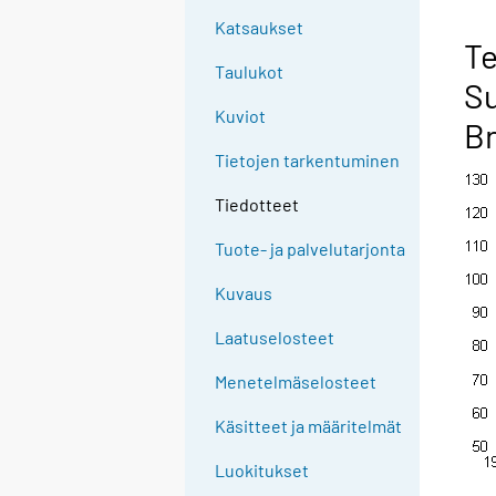
Katsaukset
Te
Taulukot
Su
Kuviot
Br
Tietojen tarkentuminen
Tiedotteet
Tuote- ja palvelutarjonta
Kuvaus
Laatuselosteet
Menetelmäselosteet
Käsitteet ja määritelmät
Luokitukset