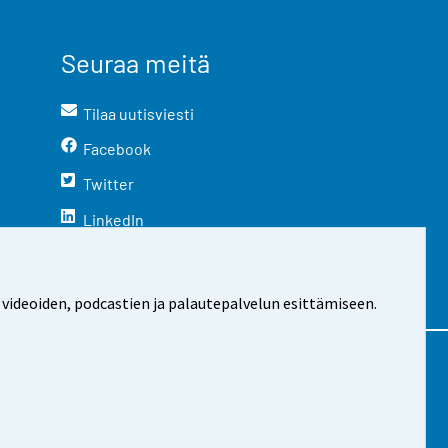
Seuraa meitä
Tilaa uutisviesti
Facebook
Twitter
LinkedIn
YouTube
Instagram
 videoiden, podcastien ja palautepalvelun esittämiseen.
stosta
Evästeasetukset