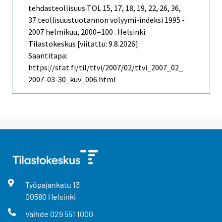
tehdasteollisuus TOL 15, 17, 18, 19, 22, 26, 36,
37 teollisuustuotannon volyymi-indeksi 1995 -
2007 helmikuu, 2000=100 . Helsinki:
Tilastokeskus [viitattu: 9.8.2026].
Saantitapa:
https://stat.fi/til/ttvi/2007/02/ttvi_2007_02_
2007-03-30_kuv_006.html
Työpajankatu
13
00580
Helsinki
Vaihde
029 551 1000