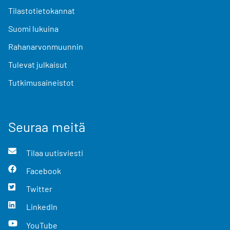
Tilastotietokannat
Suomi lukuina
Rahanarvonmuunnin
Tulevat julkaisut
Tutkimusaineistot
Seuraa meitä
Tilaa uutisviesti
Facebook
Twitter
LinkedIn
YouTube