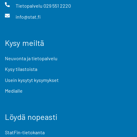
Tietopalvelu
029 551 2220
info@stat.fi
Kysy meiltä
Neuvonta ja tietopalvelu
Kysy tilastoista
Usein kysytyt kysymykset
Medialle
Löydä nopeasti
StatFin-tietokanta