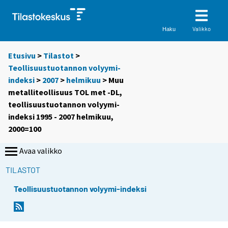
Valikko
Haku
Etusivu
>
Tilastot
>
Teollisuustuotannon volyymi-
indeksi
>
2007
>
helmikuu
> Muu
metalliteollisuus TOL met -DL,
teollisuustuotannon volyymi-
indeksi 1995 - 2007 helmikuu,
2000=100
Avaa valikko
TILASTOT
Teollisuustuotannon volyymi-indeksi