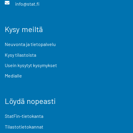
info@stat.fi
Kysy meiltä
Neuvonta ja tietopalvelu
Kysy tilastoista
Usein kysytyt kysymykset
Medialle
Löydä nopeasti
StatFin-tietokanta
Tilastotietokannat