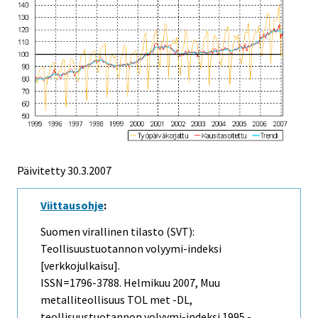
Päivitetty
30.3.2007
Viittausohje
:
Suomen virallinen tilasto (SVT):
Teollisuustuotannon volyymi-indeksi
[verkkojulkaisu].
ISSN=1796-3788.
Helmikuu
2007, Muu
metalliteollisuus TOL met -DL,
teollisuustuotannon volyymi-indeksi 1995 -