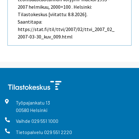
2007 helmikuu, 2000=100 . Helsinki:
Tilastokeskus [viitattu: 8.8.2026].
Saantitapa:
https://stat.fi/til/ttvi/2007/02/ttvi_2007_02_
2007-03-30_kuv_009.html
Työpajankatu
13
00580
Helsinki
Vaihde
029 551 1000
Tietopalvelu
029 551 2220