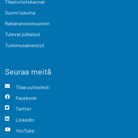
Tilastotietokannat
Suomi lukuina
Rahanarvonmuunnin
Tulevat julkaisut
Tutkimusaineistot
Seuraa meitä
Tilaa uutisviesti
Facebook
Twitter
LinkedIn
YouTube