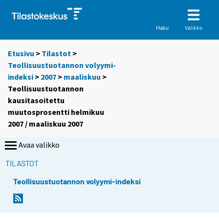
Valikko
Haku
Etusivu
>
Tilastot
>
Teollisuustuotannon volyymi-
indeksi
>
2007
>
maaliskuu
>
Teollisuustuotannon
kausitasoitettu
muutosprosentti helmikuu
2007 / maaliskuu 2007
Avaa valikko
TILASTOT
Teollisuustuotannon volyymi-indeksi