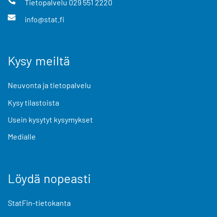
Tietopalvelu
029 551 2220
info@stat.fi
Kysy meiltä
Neuvonta ja tietopalvelu
Kysy tilastoista
Usein kysytyt kysymykset
Medialle
Löydä nopeasti
StatFin-tietokanta