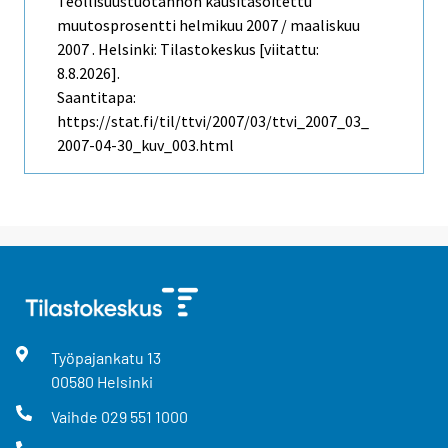
Teollisuustuotannon kausitasoitettu
muutosprosentti helmikuu 2007 / maaliskuu
2007 . Helsinki: Tilastokeskus [viitattu:
8.8.2026].
Saantitapa:
https://stat.fi/til/ttvi/2007/03/ttvi_2007_03_
2007-04-30_kuv_003.html
Työpajankatu
13
00580
Helsinki
Vaihde
029 551 1000