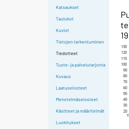
Katsaukset
Pu
Taulukot
te
Kuviot
19
Tietojen tarkentuminen
Tiedotteet
Tuote- ja palvelutarjonta
Kuvaus
Laatuselosteet
Menetelmäselosteet
Käsitteet ja määritelmät
Luokitukset