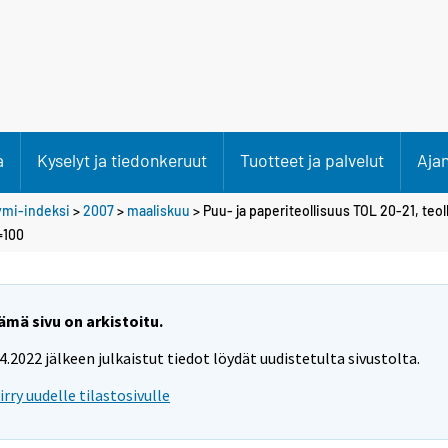
a
Kyselyt ja tiedonkeruut
Tuotteet ja palvelut
Aja
ymi-indeksi
>
2007
>
maaliskuu
> Puu- ja paperiteollisuus TOL 20-21, teo
=100
ämä sivu on arkistoitu.
.4.2022 jälkeen julkaistut tiedot löydät uudistetulta sivustolta.
iirry uudelle tilastosivulle