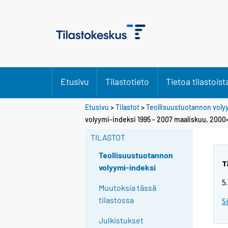
Etusivu
Tilastotieto
Tietoa tilastoist
Etusivu
>
Tilastot
>
Teollisuustuotannon voly
volyymi-indeksi 1995 - 2007 maaliskuu, 2000
TILASTOT
Teollisuustuotannon
T
volyymi-indeksi
5
Muutoksia tässä
tilastossa
S
Julkistukset