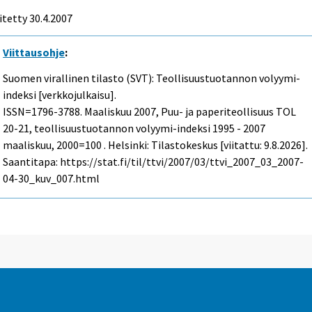
itetty
30.4.2007
Viittausohje
:
Suomen virallinen tilasto (SVT): Teollisuustuotannon volyymi-
indeksi [verkkojulkaisu].
ISSN=1796-3788.
Maaliskuu
2007, Puu- ja paperiteollisuus TOL
20-21, teollisuustuotannon volyymi-indeksi 1995 - 2007
maaliskuu, 2000=100 . Helsinki: Tilastokeskus [viitattu: 9.8.2026].
Saantitapa: https://stat.fi/til/ttvi/2007/03/ttvi_2007_03_2007-
04-30_kuv_007.html