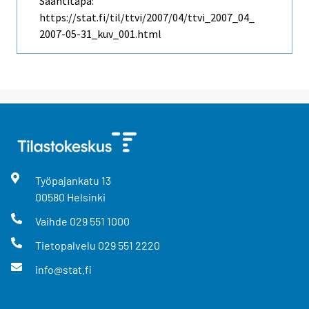
Saantitapa:
https://stat.fi/til/ttvi/2007/04/ttvi_2007_04_
2007-05-31_kuv_001.html
Työpajankatu
13
00580
Helsinki
Vaihde
029 551 1000
Tietopalvelu
029 551 2220
info@stat.fi