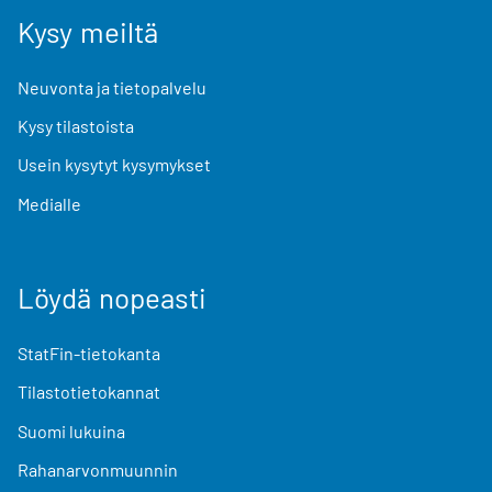
Kysy meiltä
Neuvonta ja tietopalvelu
Kysy tilastoista
Usein kysytyt kysymykset
Medialle
Löydä nopeasti
StatFin-tietokanta
Tilastotietokannat
Suomi lukuina
Rahanarvonmuunnin