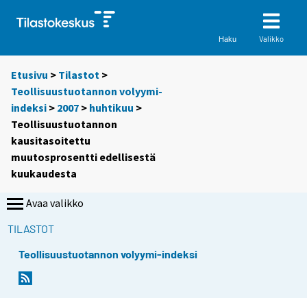
Valikko
Haku
Etusivu
>
Tilastot
>
Teollisuustuotannon volyymi-
indeksi
>
2007
>
huhtikuu
>
Teollisuustuotannon
kausitasoitettu
muutosprosentti edellisestä
kuukaudesta
Avaa valikko
TILASTOT
Teollisuustuotannon volyymi-indeksi