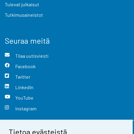
Tulevat julkaisut
Tutkimusaineistot
Seuraa meitä
Tilaa uutisviesti
Facebook
Twitter
LinkedIn
YouTube
Instagram
Tietoa evästeistä
Yhteystiedot