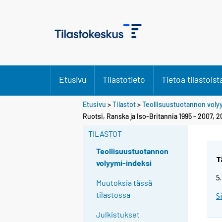
Etusivu
Tilastotieto
Tietoa tilastoist
Etusivu
>
Tilastot
>
Teollisuustuotannon voly
Ruotsi, Ranska ja Iso-Britannia 1995 - 2007, 
TILASTOT
Teollisuustuotannon
T
volyymi-indeksi
5
Muutoksia tässä
tilastossa
S
Julkistukset