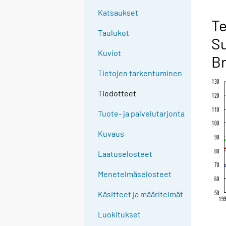
Katsaukset
Te
Taulukot
Su
Kuviot
Br
Tietojen tarkentuminen
Tiedotteet
Tuote- ja palvelutarjonta
Kuvaus
Laatuselosteet
Menetelmäselosteet
Käsitteet ja määritelmät
Luokitukset