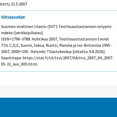
itetty
31.5.2007
Viittausohje
:
Suomen virallinen tilasto (SVT): Teollisuustuotannon volyymi-
indeksi [verkkojulkaisu].
ISSN=1796-3788.
Huhtikuu
2007, Teollisuustuotannon trendi
TOL C,D,E, Suomi, Saksa, Ruotsi, Ranska ja Iso-Britannia 1995 -
2007, 2000=100 . Helsinki: Tilastokeskus [viitattu: 9.8.2026].
Saantitapa: https://stat.fi/til/ttvi/2007/04/ttvi_2007_04_2007-
05-31_kuv_005.html