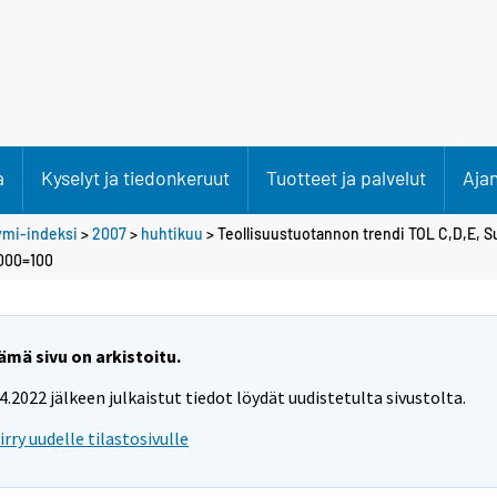
a
Kyselyt ja tiedonkeruut
Tuotteet ja palvelut
Aja
ymi-indeksi
>
2007
>
huhtikuu
> Teollisuustuotannon trendi TOL C,D,E, S
2000=100
ämä sivu on arkistoitu.
.4.2022 jälkeen julkaistut tiedot löydät uudistetulta sivustolta.
iirry uudelle tilastosivulle