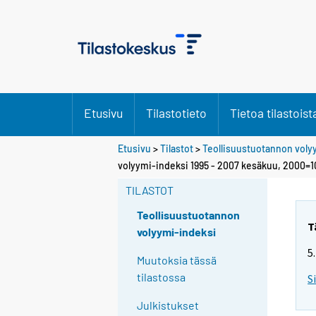
Etusivu
Tilastotieto
Tietoa tilastoist
Etusivu
>
Tilastot
>
Teollisuustuotannon voly
volyymi-indeksi 1995 - 2007 kesäkuu, 2000=1
TILASTOT
Teollisuustuotannon
T
volyymi-indeksi
5
Muutoksia tässä
tilastossa
S
Julkistukset