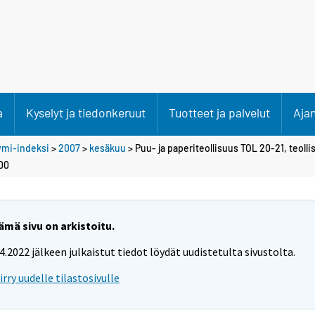
a
Kyselyt ja tiedonkeruut
Tuotteet ja palvelut
Aja
ymi-indeksi
>
2007
>
kesäkuu
> Puu- ja paperiteollisuus TOL 20-21, teol
00
ämä sivu on arkistoitu.
.4.2022 jälkeen julkaistut tiedot löydät uudistetulta sivustolta.
iirry uudelle tilastosivulle