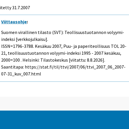
itetty
31.7.2007
Viittausohje
:
Suomen virallinen tilasto (SVT): Teollisuustuotannon volyymi-
indeksi [verkkojulkaisu].
ISSN=1796-3788.
Kesäkuu
2007, Puu- ja paperiteollisuus TOL 20-
21, teollisuustuotannon volyymi-indeksi 1995 - 2007 kesäkuu,
2000=100 . Helsinki: Tilastokeskus [viitattu: 8.8.2026].
Saantitapa: https://stat.fi/til/ttvi/2007/06/ttvi_2007_06_2007-
07-31_kuv_007.html