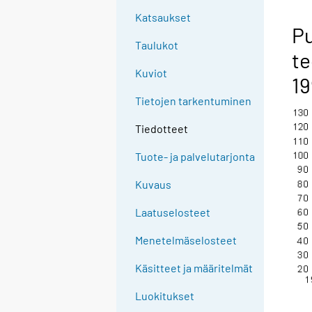
Katsaukset
Pu
Taulukot
te
Kuviot
19
Tietojen tarkentuminen
Tiedotteet
Tuote- ja palvelutarjonta
Kuvaus
Laatuselosteet
Menetelmäselosteet
Käsitteet ja määritelmät
Luokitukset