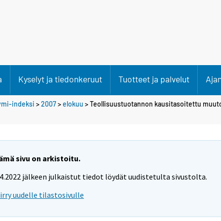
a
Kyselyt ja tiedonkeruut
Tuotteet ja palvelut
Aja
ymi-indeksi
>
2007
>
elokuu
> Teollisuustuotannon kausitasoitettu muut
ämä sivu on arkistoitu.
.4.2022 jälkeen julkaistut tiedot löydät uudistetulta sivustolta.
iirry uudelle tilastosivulle