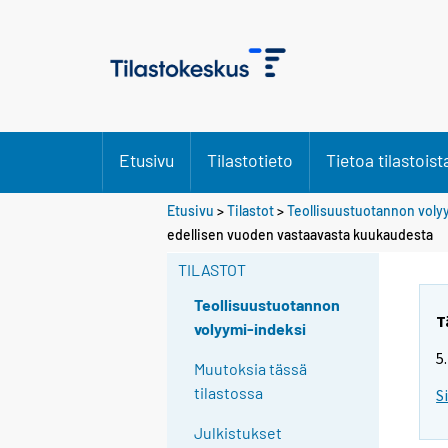
Etusivu
Tilastotieto
Tietoa tilastoist
Etusivu
>
Tilastot
>
Teollisuustuotannon voly
edellisen vuoden vastaavasta kuukaudesta
TILASTOT
Teollisuustuotannon
T
volyymi-indeksi
5
Muutoksia tässä
tilastossa
S
Julkistukset