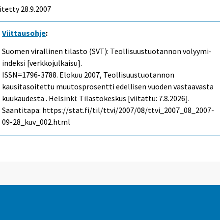
itetty
28.9.2007
Viittausohje
:
Suomen virallinen tilasto (SVT): Teollisuustuotannon volyymi-
indeksi [verkkojulkaisu].
ISSN=1796-3788.
Elokuu
2007, Teollisuustuotannon
kausitasoitettu muutosprosentti edellisen vuoden vastaavasta
kuukaudesta . Helsinki: Tilastokeskus [viitattu: 7.8.2026].
Saantitapa: https://stat.fi/til/ttvi/2007/08/ttvi_2007_08_2007-
09-28_kuv_002.html