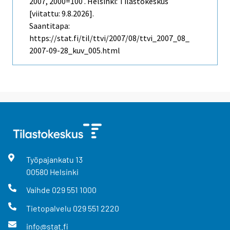
2007, 2000=100 . Helsinki: Tilastokeskus
[viitattu: 9.8.2026].
Saantitapa:
https://stat.fi/til/ttvi/2007/08/ttvi_2007_08_
2007-09-28_kuv_005.html
Työpajankatu
13
00580
Helsinki
Vaihde
029 551 1000
Tietopalvelu
029 551 2220
info@stat.fi