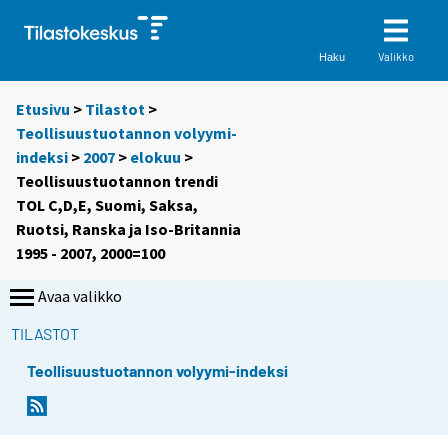
Valikko
Haku
Etusivu
>
Tilastot
>
Teollisuustuotannon volyymi-
indeksi
>
2007
>
elokuu
>
Teollisuustuotannon trendi
TOL C,D,E, Suomi, Saksa,
Ruotsi, Ranska ja Iso-Britannia
1995 - 2007, 2000=100
Avaa valikko
TILASTOT
Teollisuustuotannon volyymi-indeksi