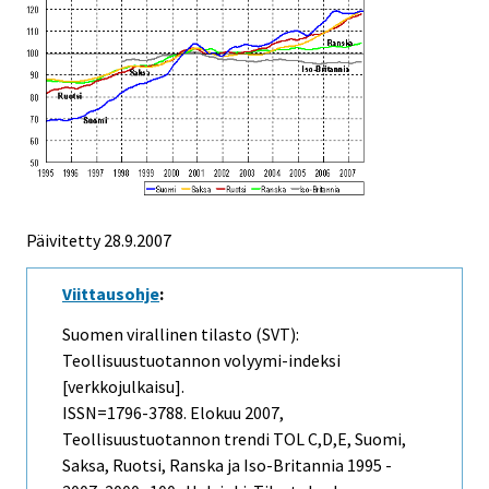
Päivitetty
28.9.2007
Viittausohje
:
Suomen virallinen tilasto (SVT):
Teollisuustuotannon volyymi-indeksi
[verkkojulkaisu].
ISSN=1796-3788.
Elokuu
2007,
Teollisuustuotannon trendi TOL C,D,E, Suomi,
Saksa, Ruotsi, Ranska ja Iso-Britannia 1995 -