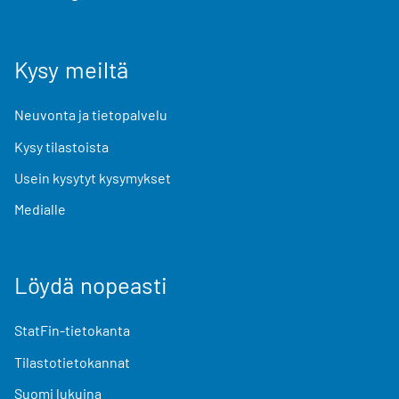
Kysy meiltä
Neuvonta ja tietopalvelu
Kysy tilastoista
Usein kysytyt kysymykset
Medialle
Löydä nopeasti
StatFin-tietokanta
Tilastotietokannat
Suomi lukuina