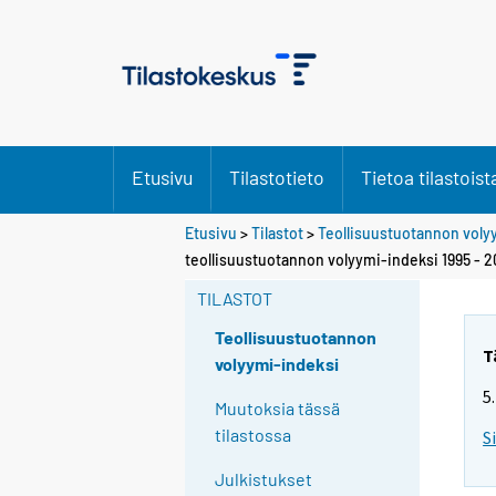
Etusivu
Tilastotieto
Tietoa tilastoist
Etusivu
>
Tilastot
>
Teollisuustuotannon voly
teollisuustuotannon volyymi-indeksi 1995 - 
TILASTOT
Teollisuustuotannon
T
volyymi-indeksi
5
Muutoksia tässä
tilastossa
S
Julkistukset