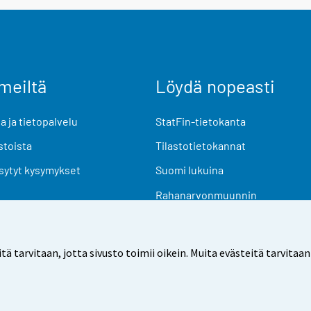
meiltä
Löydä nopeasti
 ja tietopalvelu
StatFin-tietokanta
stoista
Tilastotietokannat
sytyt kysymykset
Suomi lukuina
Rahanarvonmuunnin
Tulevat julkaisut
Tutkimusaineistot
arvitaan, jotta sivusto toimii oikein. Muita evästeitä tarvitaan
Käyttöehdot
Tietosuoja
Saavutettavuus
Tietoa sivu