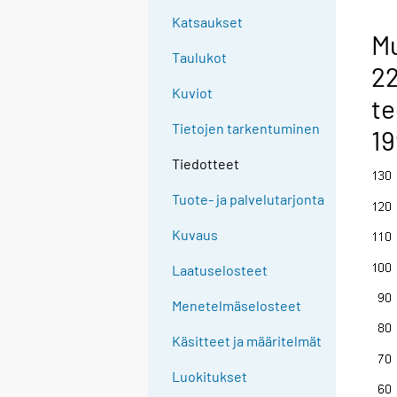
Katsaukset
Mu
Taulukot
22
Kuviot
te
Tietojen tarkentuminen
19
Tiedotteet
Tuote- ja palvelutarjonta
Kuvaus
Laatuselosteet
Menetelmäselosteet
Käsitteet ja määritelmät
Luokitukset