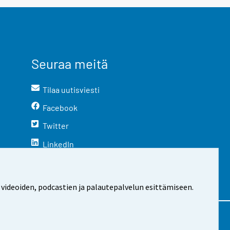
Seuraa meitä
Tilaa uutisviesti
Facebook
Twitter
LinkedIn
YouTube
Instagram
 videoiden, podcastien ja palautepalvelun esittämiseen.
stosta
Evästeasetukset