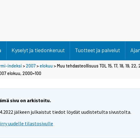
a
Kyselyt ja tiedonkeruut
Tuotteet ja palvelut
Aja
ymi-indeksi
>
2007
>
elokuu
> Muu tehdasteollisuus TOL 15, 17, 18, 19, 22, 2
2007 elokuu, 2000=100
ämä sivu on arkistoitu.
.4.2022 jälkeen julkaistut tiedot löydät uudistetulta sivustolta.
iirry uudelle tilastosivulle