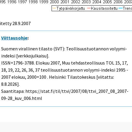
itetty
28.9.2007
Viittausohje
:
Suomen virallinen tilasto (SVT): Teollisuustuotannon volyymi-
indeksi [verkkojulkaisu].
ISSN=1796-3788.
Elokuu
2007, Muu tehdasteollisuus TOL 15, 17,
18, 19, 22, 26, 36, 37 teollisuustuotannon volyymi-indeksi 1995 -
2007 elokuu, 2000=100 . Helsinki: Tilastokeskus [viitattu:
8.8.2026].
Saantitapa: https://stat.fi/til/ttvi/2007/08/ttvi_2007_08_2007-
09-28_kuv_006.html