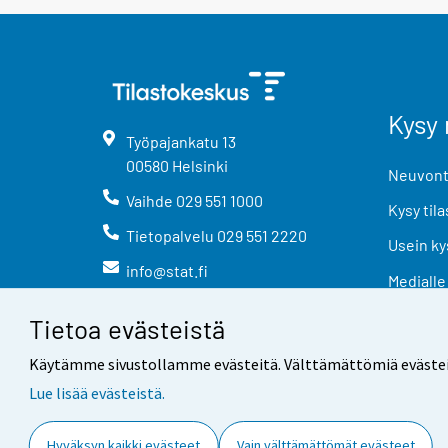
Kysy 
Työpajankatu
13
00580
Helsinki
Neuvonta
Vaihde
029 551 1000
Kysy tila
Tietopalvelu
029 551 2220
Usein ky
info@stat.fi
Medialle
Tietoa evästeistä
Käytämme sivustollamme evästeitä. Välttämättömiä evästeitä t
Lue lisää evästeistä.
Yhteystiedot
Palaute
Hyväksyn kaikki evästeet
Vain välttämättömät evästeet