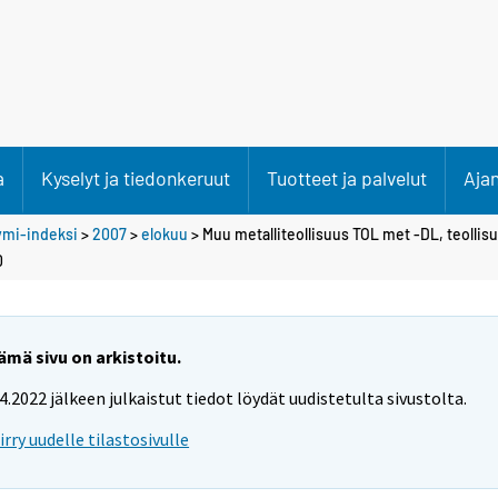
a
Kyselyt ja tiedonkeruut
Tuotteet ja palvelut
Aja
ymi-indeksi
>
2007
>
elokuu
> Muu metalliteollisuus TOL met -DL, teolli
0
ämä sivu on arkistoitu.
.4.2022 jälkeen julkaistut tiedot löydät uudistetulta sivustolta.
iirry uudelle tilastosivulle