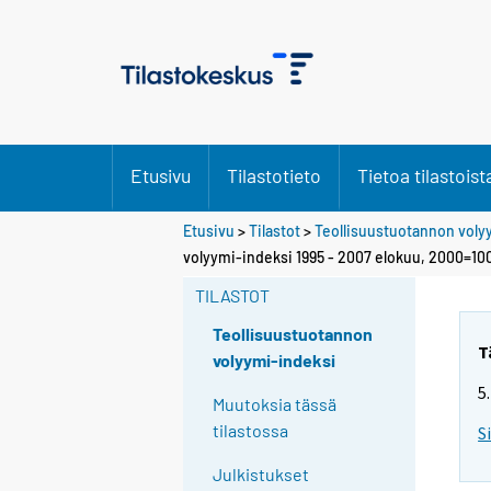
Etusivu
Tilastotieto
Tietoa tilastoist
Etusivu
>
Tilastot
>
Teollisuustuotannon voly
volyymi-indeksi 1995 - 2007 elokuu, 2000=10
TILASTOT
Teollisuustuotannon
T
volyymi-indeksi
5
Muutoksia tässä
tilastossa
S
Julkistukset