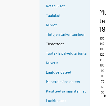
Katsaukset
Mu
Taulukot
te
Kuviot
19
Tietojen tarkentuminen
Tiedotteet
Tuote- ja palvelutarjonta
Kuvaus
Laatuselosteet
Menetelmäselosteet
Käsitteet ja määritelmät
Luokitukset