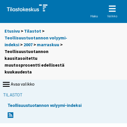
Valikko
Haku
Etusivu
>
Tilastot
>
Teollisuustuotannon volyymi-
indeksi
>
2007
>
marraskuu
>
Teollisuustuotannon
kausitasoitettu
muutosprosentti edellisestä
kuukaudesta
Avaa valikko
TILASTOT
Teollisuustuotannon volyymi-indeksi