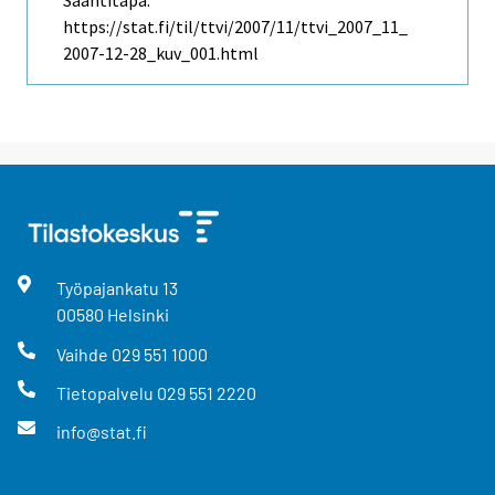
Saantitapa:
https://stat.fi/til/ttvi/2007/11/ttvi_2007_11_
2007-12-28_kuv_001.html
Työpajankatu
13
00580
Helsinki
Vaihde
029 551 1000
Tietopalvelu
029 551 2220
info@stat.fi