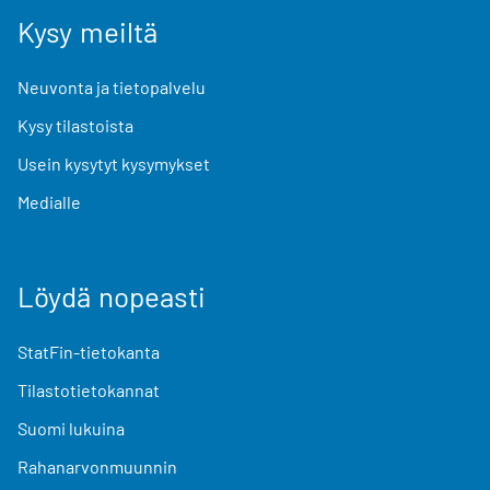
Kysy meiltä
Neuvonta ja tietopalvelu
Kysy tilastoista
Usein kysytyt kysymykset
Medialle
Löydä nopeasti
StatFin-tietokanta
Tilastotietokannat
Suomi lukuina
Rahanarvonmuunnin