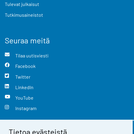
Tulevat julkaisut
Tutkimusaineistot
Seuraa meitä
Tilaa uutisviesti
Facebook
Twitter
LinkedIn
YouTube
Instagram
Tietoa evästeistä
Yhteystiedot