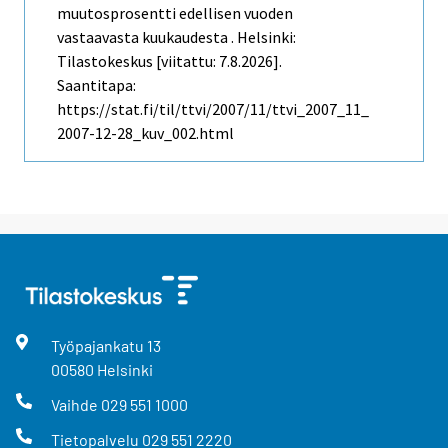
muutosprosentti edellisen vuoden
vastaavasta kuukaudesta . Helsinki:
Tilastokeskus [viitattu: 7.8.2026].
Saantitapa:
https://stat.fi/til/ttvi/2007/11/ttvi_2007_11_
2007-12-28_kuv_002.html
Työpajankatu
13
00580
Helsinki
Vaihde
029 551 1000
Tietopalvelu
029 551 2220