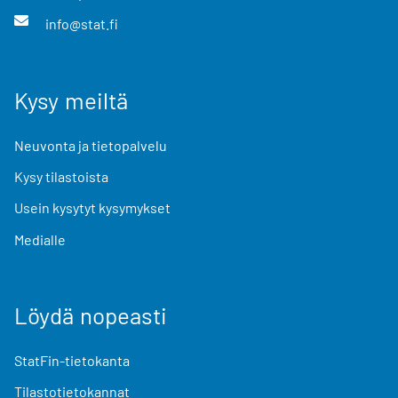
info@stat.fi
Kysy meiltä
Neuvonta ja tietopalvelu
Kysy tilastoista
Usein kysytyt kysymykset
Medialle
Löydä nopeasti
StatFin-tietokanta
Tilastotietokannat