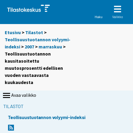
Valikko
Haku
Etusivu
>
Tilastot
>
Teollisuustuotannon volyymi-
indeksi
>
2007
>
marraskuu
>
Teollisuustuotannon
kausitasoitettu
muutosprosentti edellisen
vuoden vastaavasta
kuukaudesta
Avaa valikko
TILASTOT
Teollisuustuotannon volyymi-indeksi