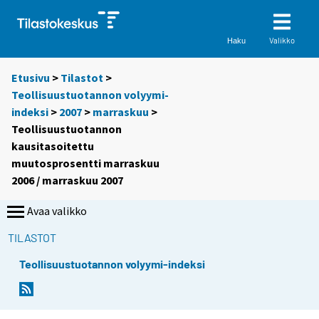
Valikko
Haku
Etusivu
>
Tilastot
>
Teollisuustuotannon volyymi-
indeksi
>
2007
>
marraskuu
>
Teollisuustuotannon
kausitasoitettu
muutosprosentti marraskuu
2006 / marraskuu 2007
Avaa valikko
TILASTOT
Teollisuustuotannon volyymi-indeksi