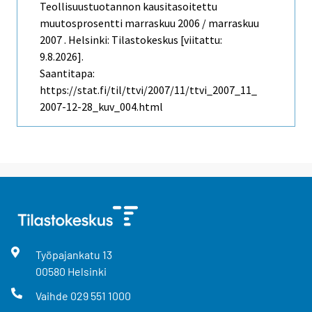
Teollisuustuotannon kausitasoitettu
muutosprosentti marraskuu 2006 / marraskuu
2007 . Helsinki: Tilastokeskus [viitattu:
9.8.2026].
Saantitapa:
https://stat.fi/til/ttvi/2007/11/ttvi_2007_11_
2007-12-28_kuv_004.html
Työpajankatu
13
00580
Helsinki
Vaihde
029 551 1000