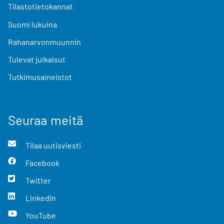
Tilastotietokannat
Suomi lukuina
Rahanarvonmuunnin
Tulevat julkaisut
Tutkimusaineistot
Seuraa meitä
Tilaa uutisviesti
Facebook
Twitter
LinkedIn
YouTube