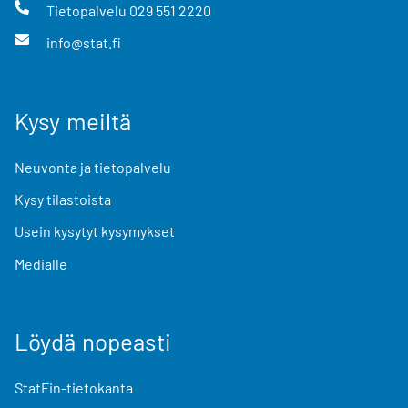
Tietopalvelu
029 551 2220
info@stat.fi
Kysy meiltä
Neuvonta ja tietopalvelu
Kysy tilastoista
Usein kysytyt kysymykset
Medialle
Löydä nopeasti
StatFin-tietokanta