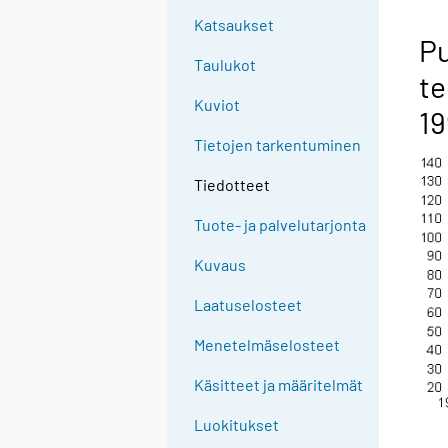
Katsaukset
Pu
Taulukot
te
Kuviot
19
Tietojen tarkentuminen
Tiedotteet
Tuote- ja palvelutarjonta
Kuvaus
Laatuselosteet
Menetelmäselosteet
Käsitteet ja määritelmät
Luokitukset