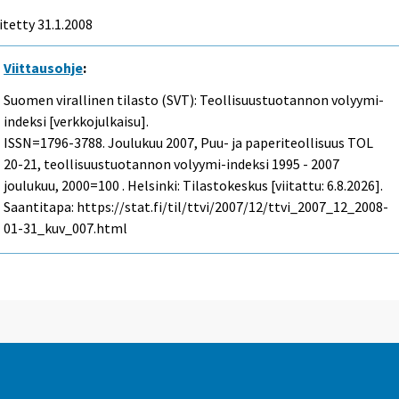
itetty
31.1.2008
Viittausohje
:
Suomen virallinen tilasto (SVT): Teollisuustuotannon volyymi-
indeksi [verkkojulkaisu].
ISSN=1796-3788.
Joulukuu
2007, Puu- ja paperiteollisuus TOL
20-21, teollisuustuotannon volyymi-indeksi 1995 - 2007
joulukuu, 2000=100 . Helsinki: Tilastokeskus [viitattu: 6.8.2026].
Saantitapa: https://stat.fi/til/ttvi/2007/12/ttvi_2007_12_2008-
01-31_kuv_007.html