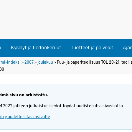
a
Kyselyt ja tiedonkeruut
Tuotteet ja palvelut
Aja
ymi-indeksi
>
2007
>
joulukuu
> Puu- ja paperiteollisuus TOL 20-21, teol
100
ämä sivu on arkistoitu.
.4.2022 jälkeen julkaistut tiedot löydät uudistetulta sivustolta.
iirry uudelle tilastosivulle