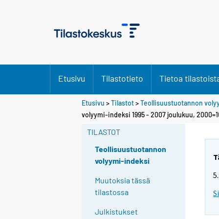
Etusivu
Tilastotieto
Tietoa tilastoist
Etusivu
>
Tilastot
>
Teollisuustuotannon voly
volyymi-indeksi 1995 - 2007 joulukuu, 2000=
TILASTOT
Teollisuustuotannon
T
volyymi-indeksi
5
Muutoksia tässä
tilastossa
S
Julkistukset