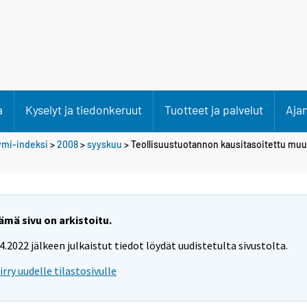
a
Kyselyt ja tiedonkeruut
Tuotteet ja palvelut
Aja
ymi-indeksi
>
2008
>
syyskuu
> Teollisuustuotannon kausitasoitettu muu
ämä sivu on arkistoitu.
.4.2022 jälkeen julkaistut tiedot löydät uudistetulta sivustolta.
iirry uudelle tilastosivulle