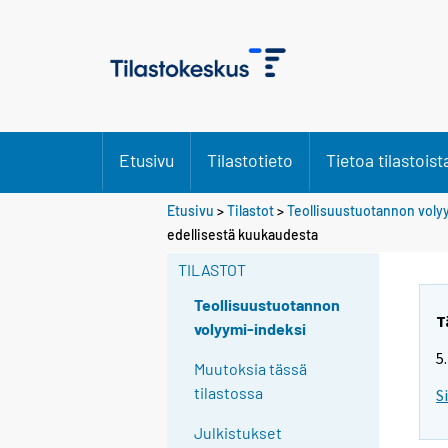
Etusivu
Tilastotieto
Tietoa tilastoist
Etusivu
>
Tilastot
>
Teollisuustuotannon voly
edellisestä kuukaudesta
TILASTOT
Teollisuustuotannon
T
volyymi-indeksi
5
Muutoksia tässä
tilastossa
S
Julkistukset