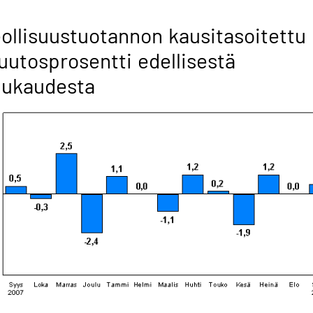
ollisuustuotannon kausitasoitettu
utosprosentti edellisestä
uukaudesta