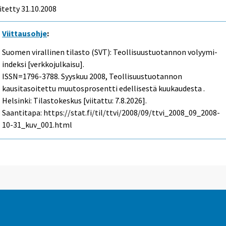
itetty
31.10.2008
Viittausohje
:
Suomen virallinen tilasto (SVT): Teollisuustuotannon volyymi-
indeksi [verkkojulkaisu].
ISSN=1796-3788.
Syyskuu
2008, Teollisuustuotannon
kausitasoitettu muutosprosentti edellisestä kuukaudesta .
Helsinki: Tilastokeskus [viitattu: 7.8.2026].
Saantitapa: https://stat.fi/til/ttvi/2008/09/ttvi_2008_09_2008-
10-31_kuv_001.html