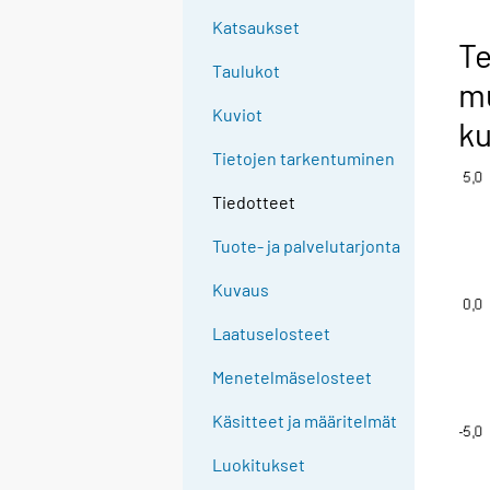
Katsaukset
Te
Taulukot
mu
Kuviot
k
Tietojen tarkentuminen
Tiedotteet
Tuote- ja palvelutarjonta
Kuvaus
Laatuselosteet
Menetelmäselosteet
Käsitteet ja määritelmät
Luokitukset