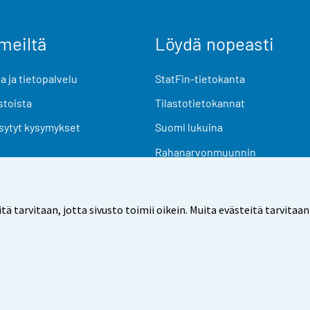
meiltä
Löydä nopeasti
 ja tietopalvelu
StatFin-tietokanta
stoista
Tilastotietokannat
sytyt kysymykset
Suomi lukuina
Rahanarvonmuunnin
Tulevat julkaisut
Tutkimusaineistot
arvitaan, jotta sivusto toimii oikein. Muita evästeitä tarvitaan
Käyttöehdot
Tietosuoja
Saavutettavuus
Tietoa sivu