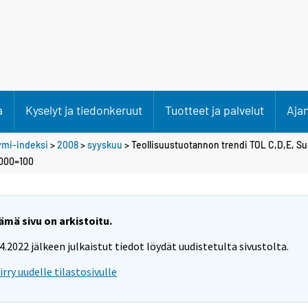
a
Kyselyt ja tiedonkeruut
Tuotteet ja palvelut
Aja
ymi-indeksi
>
2008
>
syyskuu
> Teollisuustuotannon trendi TOL C,D,E, Su
2000=100
ämä sivu on arkistoitu.
.4.2022 jälkeen julkaistut tiedot löydät uudistetulta sivustolta.
iirry uudelle tilastosivulle