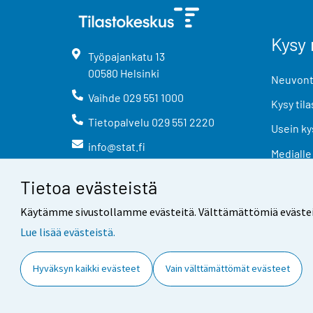
Kysy 
Työpajankatu
13
00580
Helsinki
Neuvonta
Vaihde
029 551 1000
Kysy tila
Tietopalvelu
029 551 2220
Usein ky
info@stat.fi
Medialle
Tietoa evästeistä
Käytämme sivustollamme evästeitä. Välttämättömiä evästeitä t
Lue lisää evästeistä.
Yhteystiedot
Palaute
Hyväksyn kaikki evästeet
Vain välttämättömät evästeet