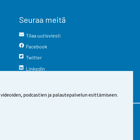
Seuraa meitä
Tilaa uutisviesti
Facebook
Twitter
LinkedIn
YouTube
Instagram
 videoiden, podcastien ja palautepalvelun esittämiseen.
stosta
Evästeasetukset