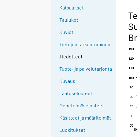
Katsaukset
Te
Taulukot
Su
Kuviot
Br
Tietojen tarkentuminen
Tiedotteet
Tuote- ja palvelutarjonta
Kuvaus
Laatuselosteet
Menetelmäselosteet
Käsitteet ja määritelmät
Luokitukset