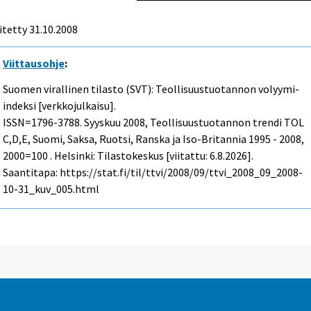
itetty
31.10.2008
Viittausohje
:
Suomen virallinen tilasto (SVT): Teollisuustuotannon volyymi-
indeksi [verkkojulkaisu].
ISSN=1796-3788.
Syyskuu
2008, Teollisuustuotannon trendi TOL
C,D,E, Suomi, Saksa, Ruotsi, Ranska ja Iso-Britannia 1995 - 2008,
2000=100 . Helsinki: Tilastokeskus [viitattu: 6.8.2026].
Saantitapa: https://stat.fi/til/ttvi/2008/09/ttvi_2008_09_2008-
10-31_kuv_005.html