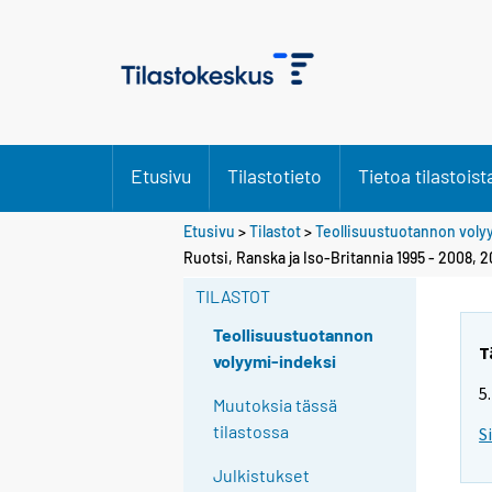
Etusivu
Tilastotieto
Tietoa tilastoist
Etusivu
>
Tilastot
>
Teollisuustuotannon voly
Ruotsi, Ranska ja Iso-Britannia 1995 - 2008, 
TILASTOT
Teollisuustuotannon
T
volyymi-indeksi
5
Muutoksia tässä
tilastossa
S
Julkistukset