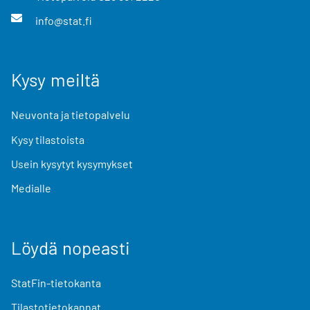
info@stat.fi
Kysy meiltä
Neuvonta ja tietopalvelu
Kysy tilastoista
Usein kysytyt kysymykset
Medialle
Löydä nopeasti
StatFin-tietokanta
Tilastotietokannat