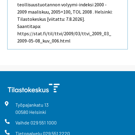
teollisuustuotannon volyymi-indeksi 2000 -
2009 maaliskuu, 2005=100, TOL 2008 . Helsinki:
Tilastokeskus [viitattu: 7.8.2026].
Saantitapa:
https://stat.fi/til/ttvi/2009/03/ttvi_2009_03_
2009-05-08_kuv_006.html
Työpajankatu
13
00580
Helsinki
Vaihde
029 551 1000
Tietopalvelu
029 551 2220