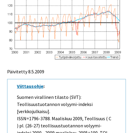
Päivitetty
8.5.2009
Viittausohje
:
Suomen virallinen tilasto (SVT):
Teollisuustuotannon volyymi-indeksi
[verkkojulkaisu].
ISSN=1796-3788.
Maaliskuu
2009, Teollisuus ( C
) pl. (26-27) teollisuustuotannon volyymi-
indeksi 2000 - 2009 maaliskuu, 2005=100, TOL