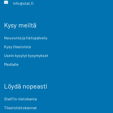
info@stat.fi
Kysy meiltä
Neuvonta ja tietopalvelu
Kysy tilastoista
Usein kysytyt kysymykset
Medialle
Löydä nopeasti
StatFin-tietokanta
Tilastotietokannat