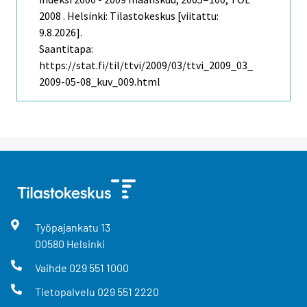
2008 . Helsinki: Tilastokeskus [viitattu:
9.8.2026].
Saantitapa:
https://stat.fi/til/ttvi/2009/03/ttvi_2009_03_
2009-05-08_kuv_009.html
Työpajankatu
13
00580
Helsinki
Vaihde
029 551 1000
Tietopalvelu
029 551 2220