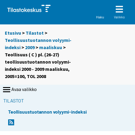
Valikko
Haku
Etusivu
>
Tilastot
>
Teollisuustuotannon volyymi-
indeksi
>
2009
>
maaliskuu
>
Teollisuus ( C ) pl. (26-27)
teollisuustuotannon volyymi-
indeksi 2000 - 2009 maaliskuu,
2005=100, TOL 2008
Avaa valikko
TILASTOT
Teollisuustuotannon volyymi-indeksi