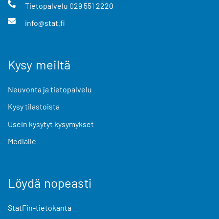
Tietopalvelu
029 551 2220
info@stat.fi
Kysy meiltä
Neuvonta ja tietopalvelu
Kysy tilastoista
Usein kysytyt kysymykset
Medialle
Löydä nopeasti
StatFin-tietokanta