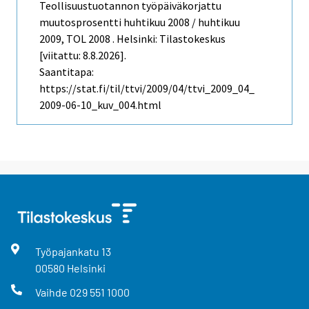
Teollisuustuotannon työpäiväkorjattu
muutosprosentti huhtikuu 2008 / huhtikuu
2009, TOL 2008 . Helsinki: Tilastokeskus
[viitattu: 8.8.2026].
Saantitapa:
https://stat.fi/til/ttvi/2009/04/ttvi_2009_04_
2009-06-10_kuv_004.html
Työpajankatu
13
00580
Helsinki
Vaihde
029 551 1000