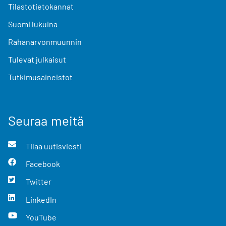
Tilastotietokannat
Suomi lukuina
Rahanarvonmuunnin
Tulevat julkaisut
Tutkimusaineistot
Seuraa meitä
Tilaa uutisviesti
Facebook
Twitter
LinkedIn
YouTube