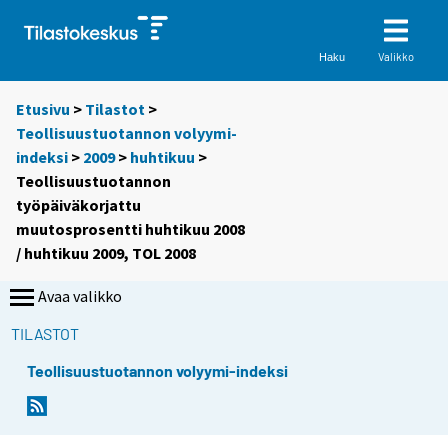
Valikko
Haku
Etusivu
>
Tilastot
>
Teollisuustuotannon volyymi-
indeksi
>
2009
>
huhtikuu
>
Teollisuustuotannon
työpäiväkorjattu
muutosprosentti huhtikuu 2008
/ huhtikuu 2009, TOL 2008
Avaa valikko
TILASTOT
Teollisuustuotannon volyymi-indeksi