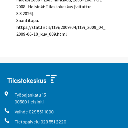
2008 . Helsinki: Tilastokeskus [viitattu:
8.8.2026].
Saantitapa:
https://stat.fi/til/ttvi/2009/04/ttvi_2009_04_
2009-06-10_kuv_009.html
Työpajankatu
13
00580
Helsinki
Vaihde
029 551 1000
Tietopalvelu
029 551 2220