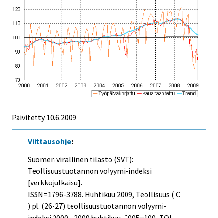
Päivitetty
10.6.2009
Viittausohje
:
Suomen virallinen tilasto (SVT):
Teollisuustuotannon volyymi-indeksi
[verkkojulkaisu].
ISSN=1796-3788.
Huhtikuu
2009, Teollisuus ( C
) pl. (26-27) teollisuustuotannon volyymi-
indeksi 2000 - 2009 huhtikuu, 2005=100, TOL