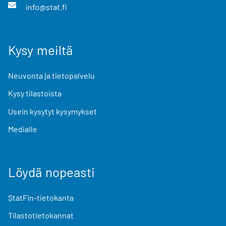
info@stat.fi
Kysy meiltä
Neuvonta ja tietopalvelu
Kysy tilastoista
Usein kysytyt kysymykset
Medialle
Löydä nopeasti
StatFin-tietokanta
Tilastotietokannat