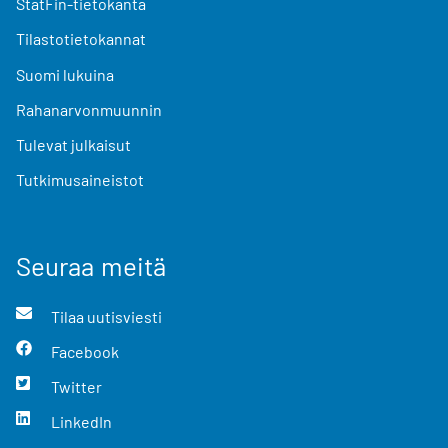
StatFin-tietokanta
Tilastotietokannat
Suomi lukuina
Rahanarvonmuunnin
Tulevat julkaisut
Tutkimusaineistot
Seuraa meitä
Tilaa uutisviesti
Facebook
Twitter
LinkedIn