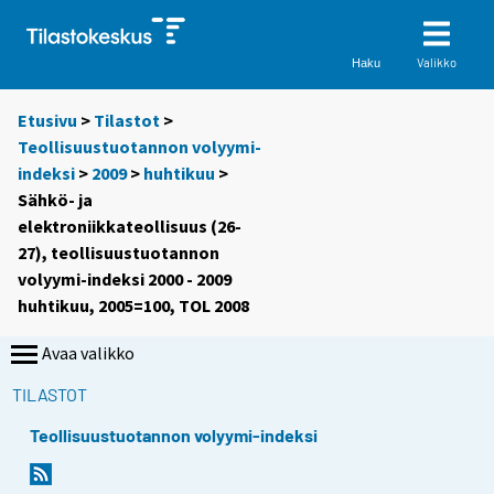
Valikko
Haku
Etusivu
>
Tilastot
>
Teollisuustuotannon volyymi-
indeksi
>
2009
>
huhtikuu
>
Sähkö- ja
elektroniikkateollisuus (26-
27), teollisuustuotannon
volyymi-indeksi 2000 - 2009
huhtikuu, 2005=100, TOL 2008
Avaa valikko
TILASTOT
Teollisuustuotannon volyymi-indeksi