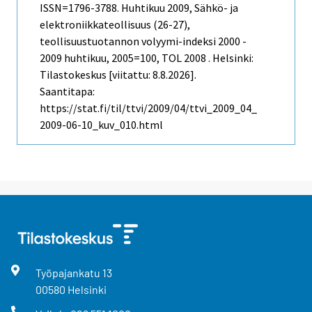
ISSN=1796-3788.
Huhtikuu
2009, Sähkö- ja
elektroniikkateollisuus (26-27),
teollisuustuotannon volyymi-indeksi 2000 -
2009 huhtikuu, 2005=100, TOL 2008 . Helsinki:
Tilastokeskus [viitattu: 8.8.2026].
Saantitapa:
https://stat.fi/til/ttvi/2009/04/ttvi_2009_04_
2009-06-10_kuv_010.html
Työpajankatu
13
00580
Helsinki