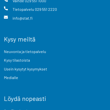
Vaihde
029 551 1000
Tietopalvelu
029 551 2220
info@stat.fi
Kysy meiltä
Neuvonta ja tietopalvelu
Kysy tilastoista
Usein kysytyt kysymykset
Medialle
Löydä nopeasti