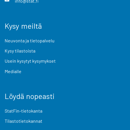
info@stat.fi
Kysy meiltä
Neuvonta ja tietopalvelu
Kysy tilastoista
Usein kysytyt kysymykset
Medialle
Löydä nopeasti
StatFin-tietokanta
Tilastotietokannat