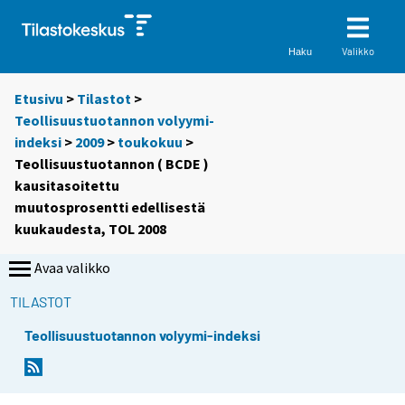
Valikko
Haku
Etusivu
>
Tilastot
>
Teollisuustuotannon volyymi-
indeksi
>
2009
>
toukokuu
>
Teollisuustuotannon ( BCDE )
kausitasoitettu
muutosprosentti edellisestä
kuukaudesta, TOL 2008
Avaa valikko
TILASTOT
Teollisuustuotannon volyymi-indeksi