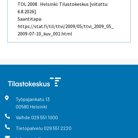
TOL 2008 . Helsinki: Tilastokeskus [viitattu:
6.8.2026].
Saantitapa:
https://stat.fi/til/ttvi/2009/05/ttvi_2009_05_
2009-07-10_kuv_001.html
Työpajankatu
13
00580
Helsinki
Vaihde
029 551 1000
Tietopalvelu
029 551 2220