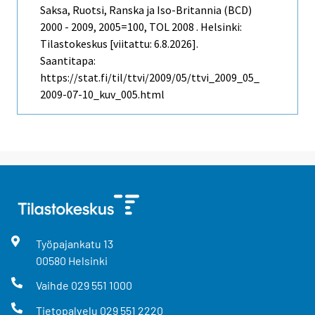
Saksa, Ruotsi, Ranska ja Iso-Britannia (BCD)
2000 - 2009, 2005=100, TOL 2008 . Helsinki:
Tilastokeskus [viitattu: 6.8.2026].
Saantitapa:
https://stat.fi/til/ttvi/2009/05/ttvi_2009_05_
2009-07-10_kuv_005.html
Työpajankatu
13
00580
Helsinki
Vaihde
029 551 1000
Tietopalvelu
029 551 2220