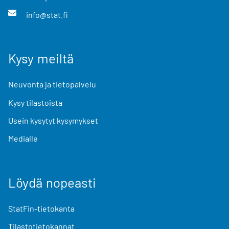
info@stat.fi
Kysy meiltä
Neuvonta ja tietopalvelu
Kysy tilastoista
Usein kysytyt kysymykset
Medialle
Löydä nopeasti
StatFin-tietokanta
Tilastotietokannat