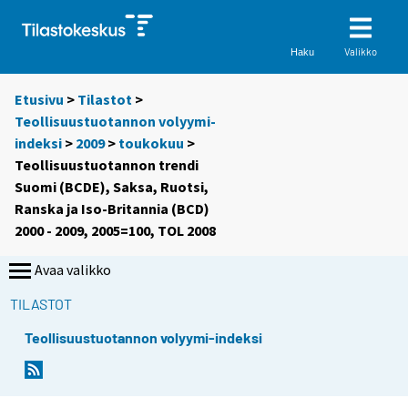
Valikko
Haku
Etusivu
>
Tilastot
>
Teollisuustuotannon volyymi-
indeksi
>
2009
>
toukokuu
>
Teollisuustuotannon trendi
Suomi (BCDE), Saksa, Ruotsi,
Ranska ja Iso-Britannia (BCD)
2000 - 2009, 2005=100, TOL 2008
Avaa valikko
TILASTOT
Teollisuustuotannon volyymi-indeksi