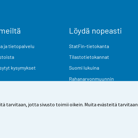
meiltä
Löydä nopeasti
 ja tietopalvelu
StatFin-tietokanta
stoista
Tilastotietokannat
sytyt kysymykset
Suomi lukuina
Rahanarvonmuunnin
Tulevat julkaisut
Tutkimusaineistot
arvitaan, jotta sivusto toimii oikein. Muita evästeitä tarvitaan
Käyttöehdot
Tietosuoja
Saavutettavuus
Tietoa sivu