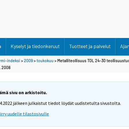
a
Kyselyt ja tiedonkeruut
Tuotteet ja palvelut
Aja
ymi-indeksi
>
2009
>
toukokuu
> Metalliteollisuus TOL 24-30 teollisuust
L 2008
ämä sivu on arkistoitu.
.4.2022 jälkeen julkaistut tiedot löydät uudistetulta sivustolta.
iirry uudelle tilastosivulle