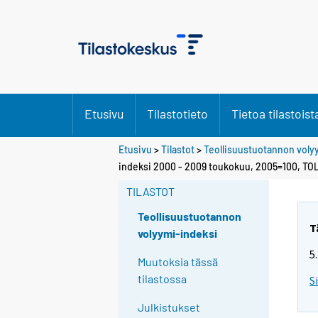
Etusivu
Tilastotieto
Tietoa tilastoist
Etusivu
>
Tilastot
>
Teollisuustuotannon voly
indeksi 2000 - 2009 toukokuu, 2005=100, TO
TILASTOT
Teollisuustuotannon
T
volyymi-indeksi
5
Muutoksia tässä
tilastossa
S
Julkistukset