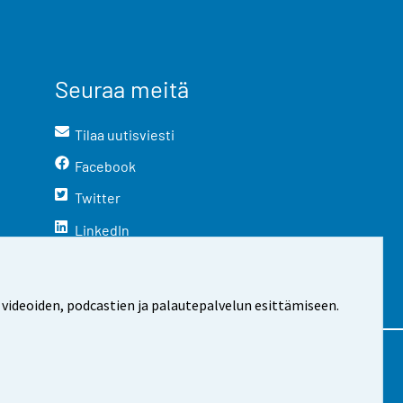
Seuraa meitä
Tilaa uutisviesti
Facebook
Twitter
LinkedIn
YouTube
Instagram
 videoiden, podcastien ja palautepalvelun esittämiseen.
stosta
Evästeasetukset