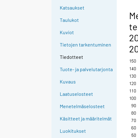
Katsaukset
Me
Taulukot
te
Kuviot
20
Tietojen tarkentuminen
2
Tiedotteet
Tuote- ja palvelutarjonta
Kuvaus
Laatuselosteet
Menetelmäselosteet
Käsitteet ja määritelmät
Luokitukset