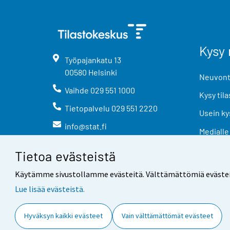
Kysy 
Työpajankatu
13
00580
Helsinki
Neuvonta
Vaihde
029 551 1000
Kysy tila
Tietopalvelu
029 551 2220
Usein ky
info@stat.fi
Medialle
Tietoa evästeistä
Käytämme sivustollamme evästeitä. Välttämättömiä evästeitä t
Lue lisää evästeistä.
Yhteystiedot
Palaute
Hyväksyn kaikki evästeet
Vain välttämättömät evästeet