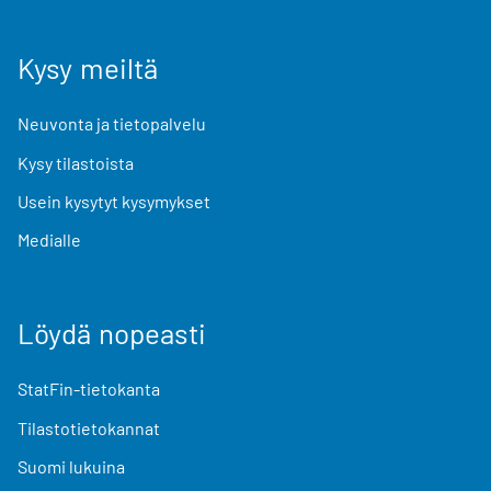
Kysy meiltä
Neuvonta ja tietopalvelu
Kysy tilastoista
Usein kysytyt kysymykset
Medialle
Löydä nopeasti
StatFin-tietokanta
Tilastotietokannat
Suomi lukuina