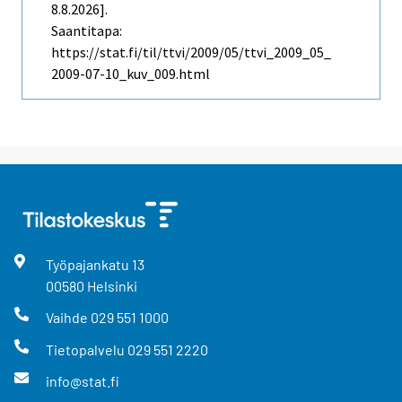
8.8.2026].
Saantitapa:
https://stat.fi/til/ttvi/2009/05/ttvi_2009_05_
2009-07-10_kuv_009.html
Työpajankatu
13
00580
Helsinki
Vaihde
029 551 1000
Tietopalvelu
029 551 2220
info@stat.fi