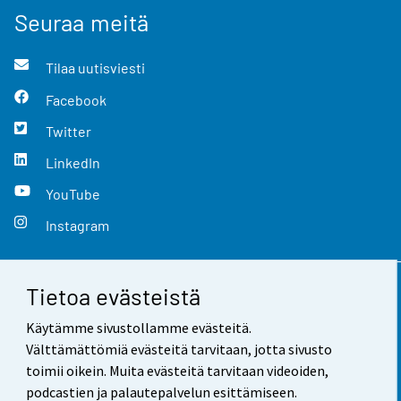
Seuraa meitä
Tilaa uutisviesti
Facebook
Twitter
LinkedIn
YouTube
Instagram
Tietoa evästeistä
Yhteystiedot
Käytämme sivustollamme evästeitä.
Palaute
Välttämättömiä evästeitä tarvitaan, jotta sivusto
toimii oikein. Muita evästeitä tarvitaan videoiden,
Käyttöehdot
podcastien ja palautepalvelun esittämiseen.