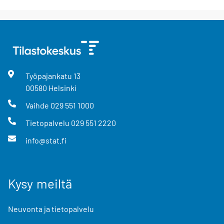
Työpajankatu
13
00580
Helsinki
Vaihde
029 551 1000
Tietopalvelu
029 551 2220
info@stat.fi
Kysy meiltä
Neuvonta ja tietopalvelu