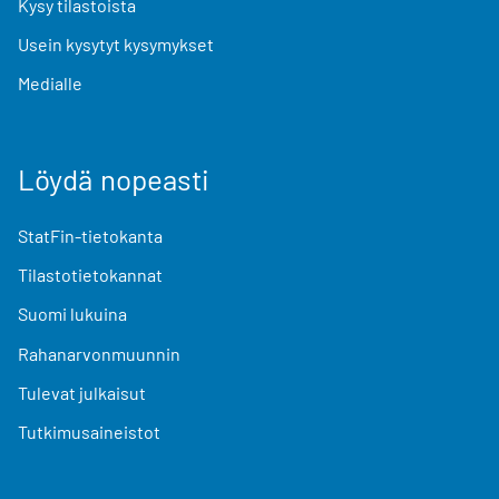
Kysy tilastoista
Usein kysytyt kysymykset
Medialle
Löydä nopeasti
StatFin-tietokanta
Tilastotietokannat
Suomi lukuina
Rahanarvonmuunnin
Tulevat julkaisut
Tutkimusaineistot