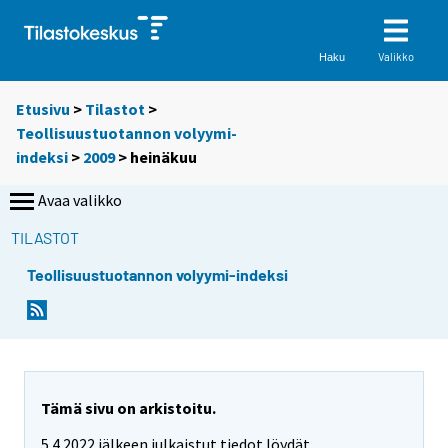
Valikko
Haku
Etusivu
>
Tilastot
>
Teollisuustuotannon volyymi-
indeksi
>
2009
>
heinäkuu
Avaa valikko
TILASTOT
Teollisuustuotannon volyymi-indeksi
Tämä sivu on arkistoitu.
5.4.2022 jälkeen julkaistut tiedot löydät