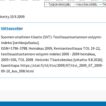
itetty
10.9.2009
Viittausohje
:
Suomen virallinen tilasto (SVT): Teollisuustuotannon volyymi-
indeksi [verkkojulkaisu].
ISSN=1796-3788.
Heinäkuu
2009, Kemianteollisuus TOL 19-22,
teollisuustuotannon volyymi-indeksi 2000 - 2009 heinäkuu,
2005=100, TOL 2008 . Helsinki: Tilastokeskus [viitattu: 9.8.2026].
Saantitapa: https://stat.fi/til/ttvi/2009/07/ttvi_2009_07_2009-
09-10_kuv_008.html