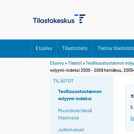
Etusivu
Tilastotieto
Tietoa tilastoist
Etusivu
>
Tilastot
>
Teollisuustuotannon voly
volyymi-indeksi 2000 - 2009 heinäkuu, 2005
TILASTOT
Teollisuustuotannon
T
volyymi-indeksi
5
Muutoksia tässä
tilastossa
S
Julkistukset