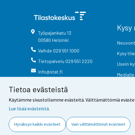
Kysy 
Työpajankatu
13
00580
Helsinki
Neuvonta
Vaihde
029 551 1000
Kysy tila
Tietopalvelu
029 551 2220
Usein ky
info@stat.fi
Medialle
Tietoa evästeistä
Käytämme sivustollamme evästeitä. Välttämättömiä evästeitä t
Lue lisää evästeistä.
Yhteystiedot
Palaute
Hyväksyn kaikki evästeet
Vain välttämättömät evästeet