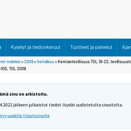
a
Kyselyt ja tiedonkeruut
Tuotteet ja palvelut
Aja
ymi-indeksi
>
2009
>
heinäkuu
> Kemianteollisuus TOL 19-22, teollisuus
=100, TOL 2008
ämä sivu on arkistoitu.
.4.2022 jälkeen julkaistut tiedot löydät uudistetulta sivustolta.
iirry uudelle tilastosivulle