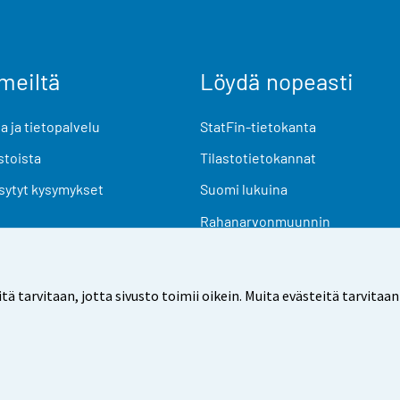
meiltä
Löydä nopeasti
 ja tietopalvelu
StatFin-tietokanta
stoista
Tilastotietokannat
sytyt kysymykset
Suomi lukuina
Rahanarvonmuunnin
Tulevat julkaisut
Tutkimusaineistot
arvitaan, jotta sivusto toimii oikein. Muita evästeitä tarvitaan
Käyttöehdot
Tietosuoja
Saavutettavuus
Tietoa sivu