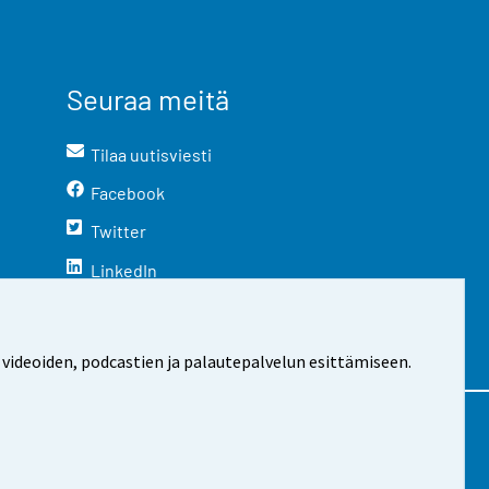
Seuraa meitä
Tilaa uutisviesti
Facebook
Twitter
LinkedIn
YouTube
Instagram
 videoiden, podcastien ja palautepalvelun esittämiseen.
stosta
Evästeasetukset