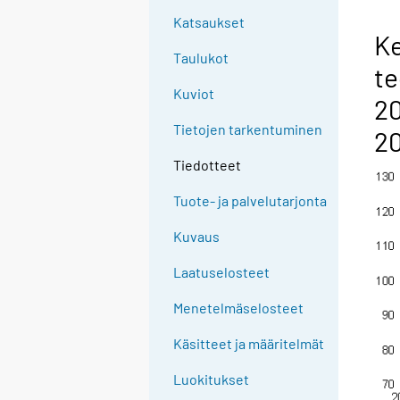
Katsaukset
Ke
Taulukot
te
Kuviot
20
Tietojen tarkentuminen
2
Tiedotteet
Tuote- ja palvelutarjonta
Kuvaus
Laatuselosteet
Menetelmäselosteet
Käsitteet ja määritelmät
Luokitukset