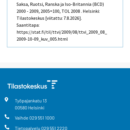
Saksa, Ruotsi, Ranska ja Iso-Britannia (BCD)
2000 - 2009, 2005=100, TOL 2008 . Helsinki:
Tilastokeskus [viitattu: 7.8.2026].
Saantitapa:
https://stat.fi/til/ttvi/2009/08/ttvi_2009_08_
2009-10-09_kuv_005.html
Työpajankatu
13
00580
Helsinki
Vaihde
029 551 1000
Tietopalvelu
029 551 2220