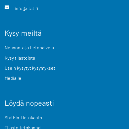
info@stat.fi
Kysy meiltä
Neuvonta ja tietopalvelu
Kysy tilastoista
Usein kysytyt kysymykset
Medialle
Löydä nopeasti
StatFin-tietokanta
Tilastotietokannat