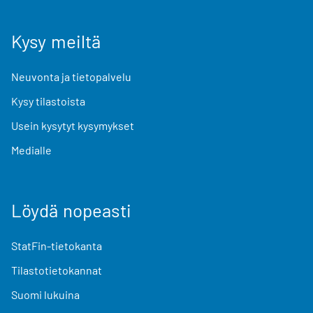
Kysy meiltä
Neuvonta ja tietopalvelu
Kysy tilastoista
Usein kysytyt kysymykset
Medialle
Löydä nopeasti
StatFin-tietokanta
Tilastotietokannat
Suomi lukuina