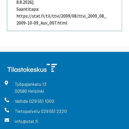
8.8.2026].
Saantitapa:
https://stat.fi/til/ttvi/2009/08/ttvi_2009_08_
2009-10-09_kuv_007.html
Työpajankatu
13
00580
Helsinki
Vaihde
029 551 1000
Tietopalvelu
029 551 2220
info@stat.fi