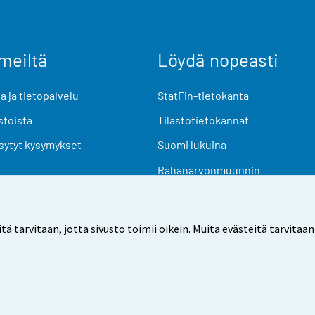
meiltä
Löydä nopeasti
 ja tietopalvelu
StatFin-tietokanta
stoista
Tilastotietokannat
sytyt kysymykset
Suomi lukuina
Rahanarvonmuunnin
Tulevat julkaisut
Tutkimusaineistot
arvitaan, jotta sivusto toimii oikein. Muita evästeitä tarvitaan
Käyttöehdot
Tietosuoja
Saavutettavuus
Tietoa sivu