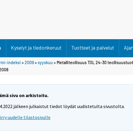
a
Kyselyt ja tiedonkeruut
Tuotteet ja palvelut
Aja
ymi-indeksi
>
2009
>
syyskuu
> Metalliteollisuus TOL 24-30 teollisuustu
 2008
ämä sivu on arkistoitu.
.4.2022 jälkeen julkaistut tiedot löydät uudistetulta sivustolta.
iirry uudelle tilastosivulle