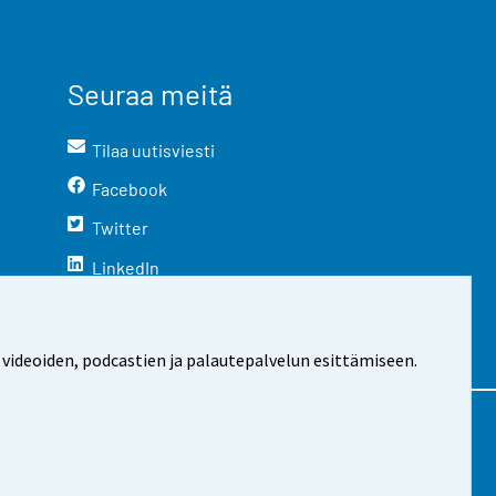
Seuraa meitä
Tilaa uutisviesti
Facebook
Twitter
LinkedIn
YouTube
Instagram
 videoiden, podcastien ja palautepalvelun esittämiseen.
stosta
Evästeasetukset