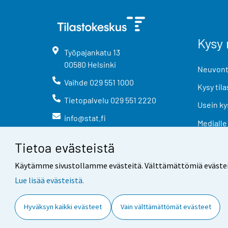
Kysy 
Työpajankatu
13
00580
Helsinki
Neuvonta
Vaihde
029 551 1000
Kysy tila
Tietopalvelu
029 551 2220
Usein ky
info@stat.fi
Medialle
Tietoa evästeistä
Käytämme sivustollamme evästeitä. Välttämättömiä evästeitä t
Lue lisää evästeistä.
Yhteystiedot
Palaute
Hyväksyn kaikki evästeet
Vain välttämättömät evästeet