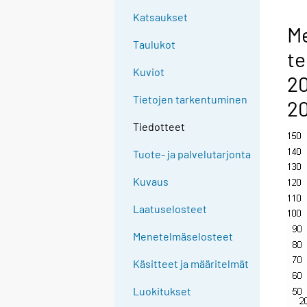
Katsaukset
Me
Taulukot
te
Kuviot
20
Tietojen tarkentuminen
2
Tiedotteet
Tuote- ja palvelutarjonta
Kuvaus
Laatuselosteet
Menetelmäselosteet
Käsitteet ja määritelmät
Luokitukset