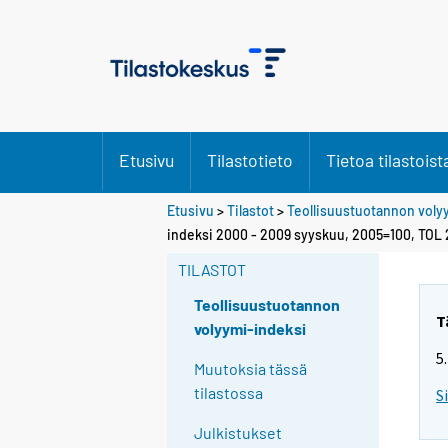
Etusivu
Tilastotieto
Tietoa tilastoist
Etusivu
>
Tilastot
>
Teollisuustuotannon voly
indeksi 2000 - 2009 syyskuu, 2005=100, TOL
TILASTOT
Teollisuustuotannon
T
volyymi-indeksi
5
Muutoksia tässä
tilastossa
S
Julkistukset