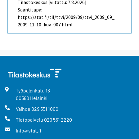
Tilastokeskus [viitattu: 7.8.2026].
Saantitapa:
https://stat.fi/til/ttvi/2009/09/ttvi_2009_09_
2009-11-10_kuv_007.html
Työpajankatu
13
00580
Helsinki
Vaihde
029 551 1000
Tietopalvelu
029 551 2220
info@stat.fi