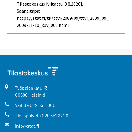
Tilastokeskus [viitattu: 8.8.2026].
Saantitapa:
https://stat.fi/til/ttvi/2009/09/ttvi_2009_09_
2009-11-10_kuv_008.html
Työpajankatu
13
00580
Helsinki
Vaihde
029 551 1000
Tietopalvelu
029 551 2220
info@stat.fi