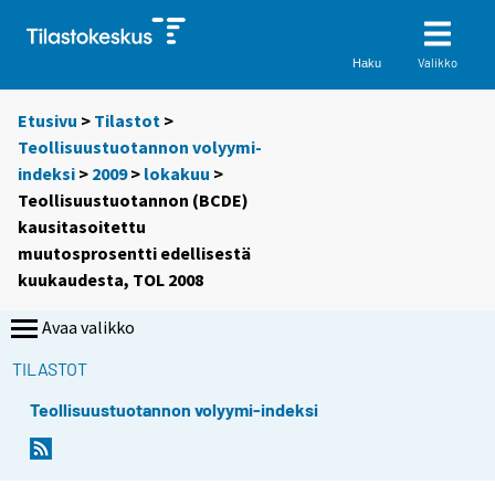
Valikko
Haku
Etusivu
>
Tilastot
>
Teollisuustuotannon volyymi-
indeksi
>
2009
>
lokakuu
>
Teollisuustuotannon (BCDE)
kausitasoitettu
muutosprosentti edellisestä
kuukaudesta, TOL 2008
Avaa valikko
TILASTOT
Teollisuustuotannon volyymi-indeksi