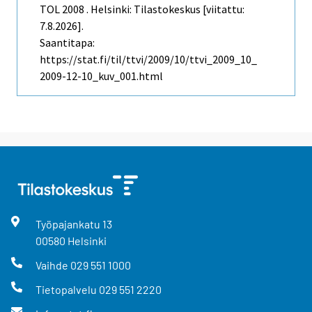
TOL 2008 . Helsinki: Tilastokeskus [viitattu:
7.8.2026].
Saantitapa:
https://stat.fi/til/ttvi/2009/10/ttvi_2009_10_
2009-12-10_kuv_001.html
Työpajankatu
13
00580
Helsinki
Vaihde
029 551 1000
Tietopalvelu
029 551 2220