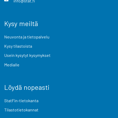
info@stat.fi
Kysy meiltä
Neuvonta ja tietopalvelu
Kysy tilastoista
Usein kysytyt kysymykset
Medialle
Löydä nopeasti
StatFin-tietokanta
Tilastotietokannat