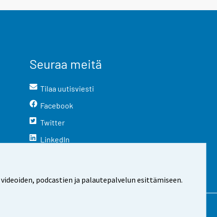
Seuraa meitä
Tilaa uutisviesti
Facebook
Twitter
LinkedIn
YouTube
Instagram
 videoiden, podcastien ja palautepalvelun esittämiseen.
stosta
Evästeasetukset