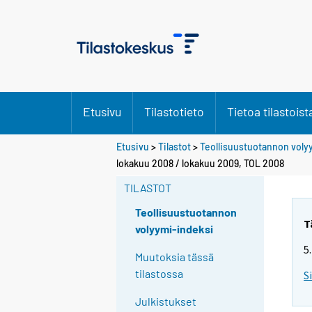
Etusivu
Tilastotieto
Tietoa tilastoist
Etusivu
>
Tilastot
>
Teollisuustuotannon voly
lokakuu 2008 / lokakuu 2009, TOL 2008
TILASTOT
Teollisuustuotannon
T
volyymi-indeksi
5
Muutoksia tässä
tilastossa
S
Julkistukset