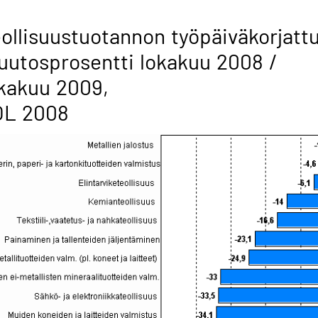
ollisuustuotannon työpäiväkorjatt
utosprosentti lokakuu 2008 /
kakuu 2009,
OL 2008