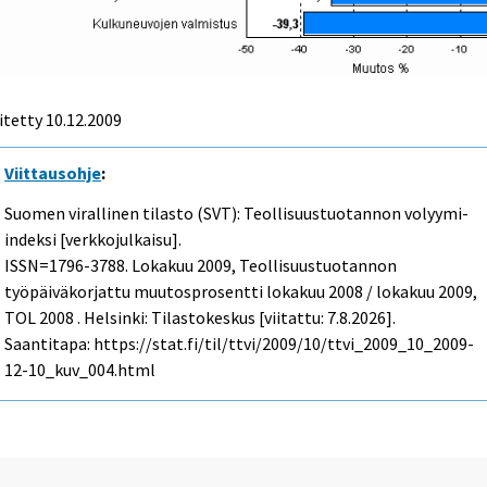
itetty
10.12.2009
Viittausohje
:
Suomen virallinen tilasto (SVT): Teollisuustuotannon volyymi-
indeksi [verkkojulkaisu].
ISSN=1796-3788.
Lokakuu
2009, Teollisuustuotannon
työpäiväkorjattu muutosprosentti lokakuu 2008 / lokakuu 2009,
TOL 2008 . Helsinki: Tilastokeskus [viitattu: 7.8.2026].
Saantitapa: https://stat.fi/til/ttvi/2009/10/ttvi_2009_10_2009-
12-10_kuv_004.html