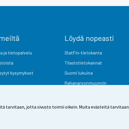
meiltä
Löydä nopeasti
 ja tietopalvelu
StatFin-tietokanta
stoista
Tilastotietokannat
sytyt kysymykset
Suomi lukuina
Rahanarvonmuunnin
Tulevat julkaisut
Tutkimusaineistot
arvitaan, jotta sivusto toimii oikein. Muita evästeitä tarvitaan
Käyttöehdot
Tietosuoja
Saavutettavuus
Tietoa sivu