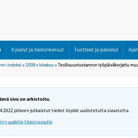
a
Kyselyt ja tiedonkeruut
Tuotteet ja palvelut
Aja
ymi-indeksi
>
2009
>
lokakuu
> Teollisuustuotannon työpäiväkorjattu mu
ämä sivu on arkistoitu.
.4.2022 jälkeen julkaistut tiedot löydät uudistetulta sivustolta.
iirry uudelle tilastosivulle