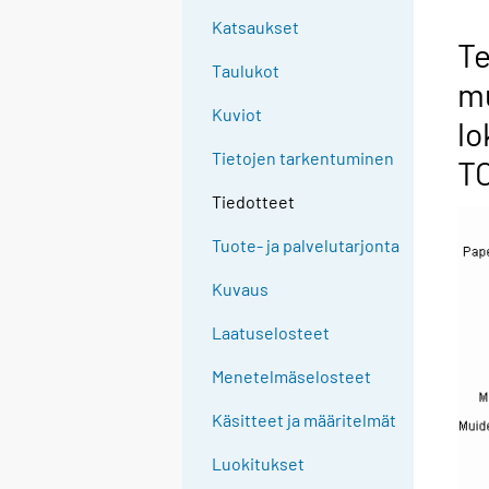
Katsaukset
Te
Taulukot
mu
Kuviot
lo
Tietojen tarkentuminen
T
Tiedotteet
Tuote- ja palvelutarjonta
Kuvaus
Laatuselosteet
Menetelmäselosteet
Käsitteet ja määritelmät
Luokitukset