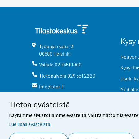
Kysy 
Työpajankatu
13
00580
Helsinki
Neuvonta
Vaihde
029 551 1000
Kysy tila
Tietopalvelu
029 551 2220
Usein ky
info@stat.fi
Medialle
Tietoa evästeistä
Käytämme sivustollamme evästeitä. Välttämättömiä evästeitä t
Lue lisää evästeistä.
Yhteystiedot
Palaute