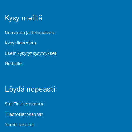
Kysy meiltä
Neuvonta ja tietopalvelu
Kysy tilastoista
Usein kysytyt kysymykset
Medialle
Löydä nopeasti
StatFin-tietokanta
Tilastotietokannat
Suomi lukuina