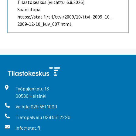
Tilastokeskus [viitattu: 6.8.2026].
Saantitapa:
https://stat.fi/til/ttvi/2009/10/ttvi_2009_10_
2009-12-10_kuv_007.html
Työpajankatu
13
00580
Helsinki
Vaihde
029 551 1000
Tietopalvelu
029 551 2220
info@stat.fi